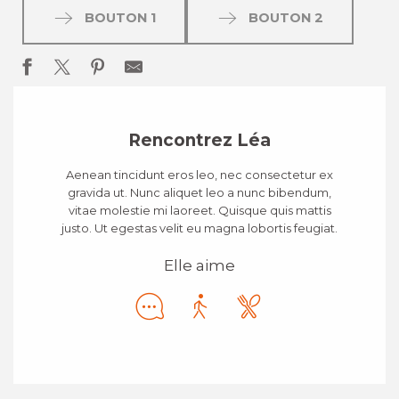
BOUTON 1
BOUTON 2
Rencontrez Léa
Aenean tincidunt eros leo, nec consectetur ex
gravida ut. Nunc aliquet leo a nunc bibendum,
vitae molestie mi laoreet. Quisque quis mattis
justo. Ut egestas velit eu magna lobortis feugiat.
Elle aime