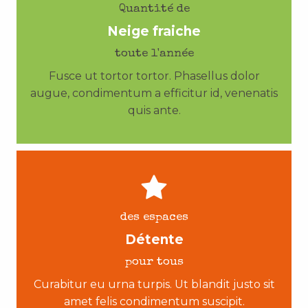
Quantité de
Neige fraiche
toute l'année
Fusce ut tortor tortor. Phasellus dolor
augue, condimentum a efficitur id, venenatis
quis ante.
des espaces
Détente
pour tous
Curabitur eu urna turpis. Ut blandit justo sit
amet felis condimentum suscipit.