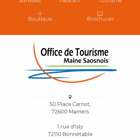
adresses
habitant
Tourisme
Boutique
Brochures
50 Place Carnot,
72600 Mamers
1 rue d'Isly
72110 Bonnétable