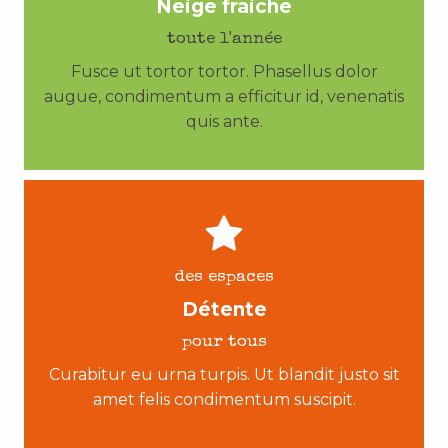
Neige fraiche
toute l'année
Fusce ut tortor tortor. Phasellus dolor
augue, condimentum a efficitur id, venenatis
quis ante.
des espaces
Détente
pour tous
Curabitur eu urna turpis. Ut blandit justo sit
amet felis condimentum suscipit.