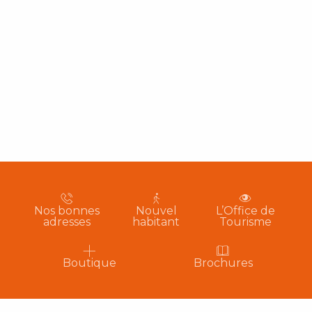
Nos bonnes
Nouvel
L’Office de
adresses
habitant
Tourisme
Boutique
Brochures