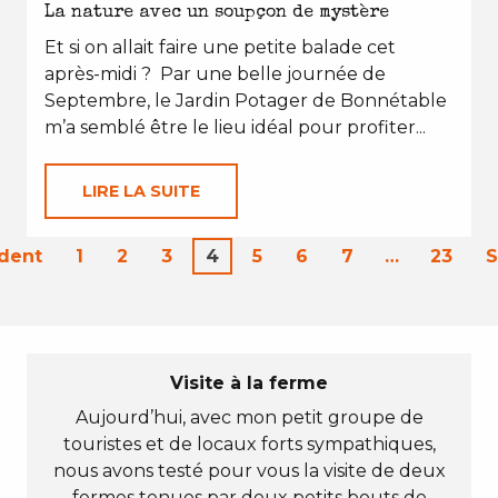
La nature avec un soupçon de mystère
Et si on allait faire une petite balade cet
après-midi ? Par une belle journée de
Septembre, le Jardin Potager de Bonnétable
m’a semblé être le lieu idéal pour profiter...
LIRE LA SUITE
dent
1
2
3
4
5
6
7
…
23
S
Visite à la ferme
Aujourd’hui, avec mon petit groupe de
touristes et de locaux forts sympathiques,
nous avons testé pour vous la visite de deux
fermes tenues par deux petits bouts de