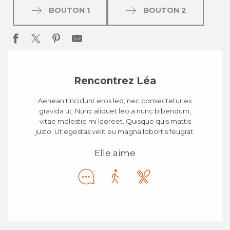
BOUTON 1
BOUTON 2
Rencontrez Léa
Aenean tincidunt eros leo, nec consectetur ex
gravida ut. Nunc aliquet leo a nunc bibendum,
vitae molestie mi laoreet. Quisque quis mattis
justo. Ut egestas velit eu magna lobortis feugiat.
Elle aime