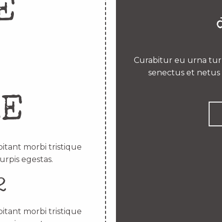
E
Curabitur eu urna turp
senectus et netus 
RE
itant morbi tristique
urpis egestas.
2
itant morbi tristique