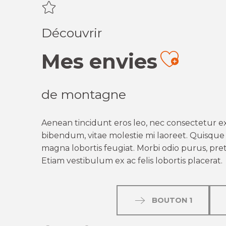
Découvrir
Mes envies
Ajout
de montagne
Aenean tincidunt eros leo, nec consectetur ex
bibendum, vitae molestie mi laoreet. Quisque q
magna lobortis feugiat. Morbi odio purus, preti
Etiam vestibulum ex ac felis lobortis placerat.
BOUTON 1