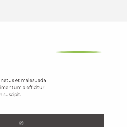
t netus et malesuada
dimentum a efficitur
 suscipit.