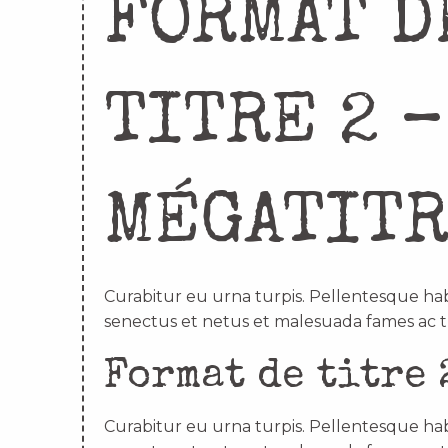
FORMAT D
TITRE 2 –
MÉGATIT
Curabitur eu urna turpis. Pellentesque hab
senectus et netus et malesuada fames ac t
Format de titre 
Curabitur eu urna turpis. Pellentesque hab