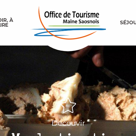
IR, À
SÉJO
IRE
Découvir