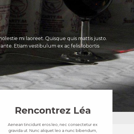
lestie mi laoreet. Quisque quis mattis justo.
ante. Etiam vestibulum ex ac felis lobortis
Rencontrez Léa
Aenean tincidunt eros leo, nec consectetur ex
gravida ut. Nunc aliquet leo a nunc bibendum,