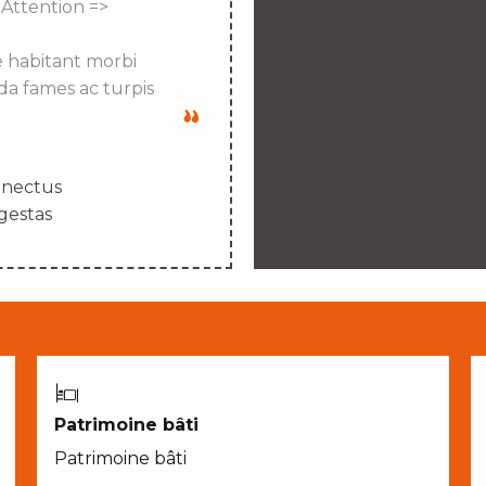
 Attention =>
e habitant morbi
da fames ac turpis
enectus
gestas
Patrimoine bâti
Patrimoine bâti