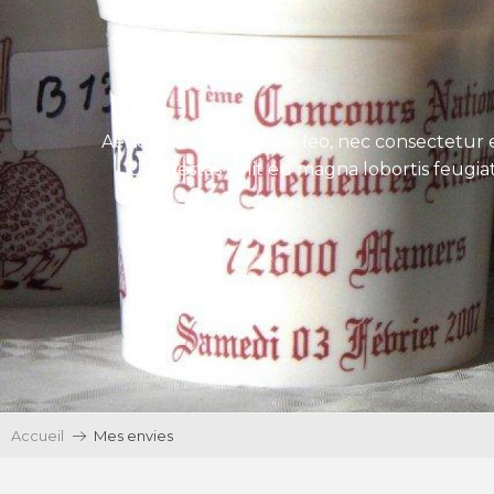
Aenean tincidunt eros leo, nec consectetur e
Ut egestas velit eu magna lobortis feugiat
Accueil
Mes envies