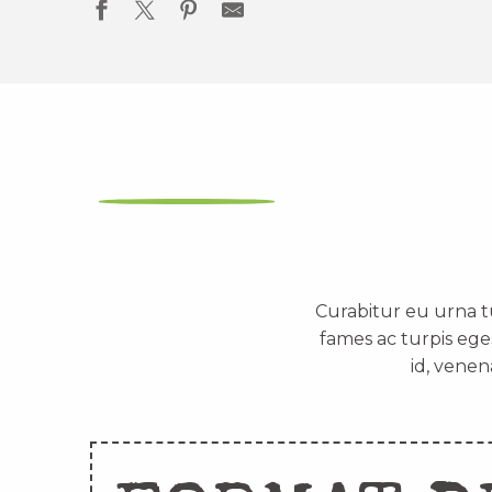
Curabitur eu urna t
fames ac turpis ege
id, venen