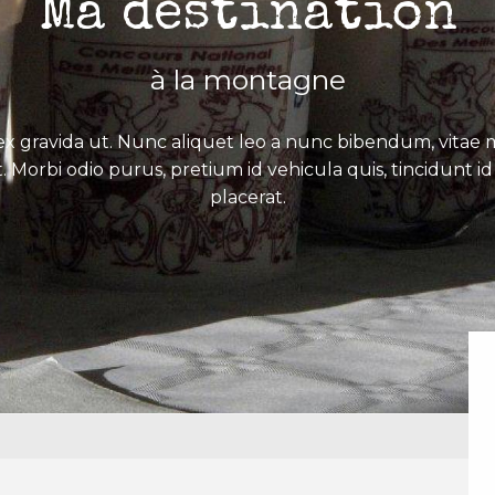
Ma destination
à la montagne
x gravida ut. Nunc aliquet leo a nunc bibendum, vitae mo
. Morbi odio purus, pretium id vehicula quis, tincidunt id 
placerat.