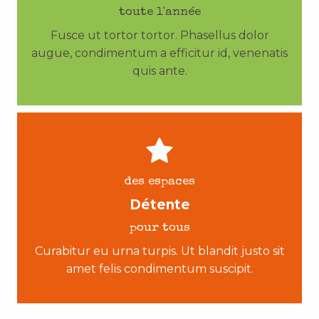
toute l'année
Fusce ut tortor tortor. Phasellus dolor
augue, condimentum a efficitur id, venenatis
quis ante.
des espaces
Détente
pour tous
Curabitur eu urna turpis. Ut blandit justo sit
amet felis condimentum suscipit.