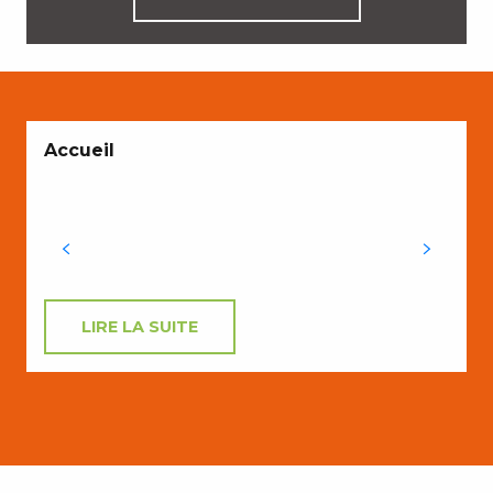
Accueil
L
S
r
N
LIRE LA SUITE