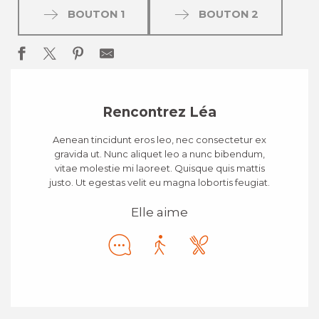
BOUTON 1
BOUTON 2
Rencontrez Léa
Aenean tincidunt eros leo, nec consectetur ex
gravida ut. Nunc aliquet leo a nunc bibendum,
vitae molestie mi laoreet. Quisque quis mattis
justo. Ut egestas velit eu magna lobortis feugiat.
Elle aime