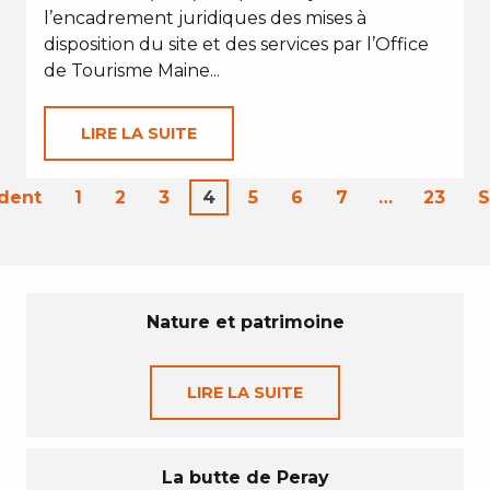
l’encadrement juridiques des mises à
disposition du site et des services par l’Office
de Tourisme Maine...
LIRE LA SUITE
dent
1
2
3
4
5
6
7
…
23
S
Nature et patrimoine
LIRE LA SUITE
La butte de Peray