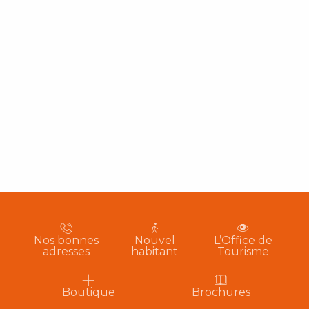
Nos bonnes
Nouvel
L’Office de
adresses
habitant
Tourisme
Boutique
Brochures