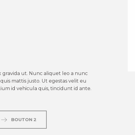
er aux favoris
 gravida ut. Nunc aliquet leo a nunc
uis mattis justo. Ut egestas velit eu
um id vehicula quis, tincidunt id ante.
BOUTON 2