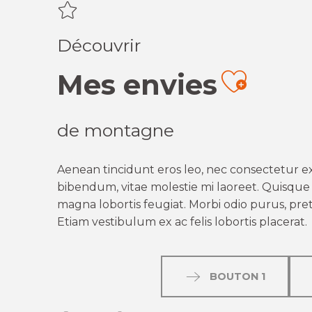
Découvrir
Mes envies
Ajout
de montagne
Aenean tincidunt eros leo, nec consectetur ex
bibendum, vitae molestie mi laoreet. Quisque q
magna lobortis feugiat. Morbi odio purus, preti
Etiam vestibulum ex ac felis lobortis placerat.
BOUTON 1