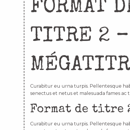
FORMAT D
TITRE 2 –
MÉGATIT
Curabitur eu urna turpis. Pellentesque hab
senectus et netus et malesuada fames ac t
Format de titre 
Curabitur eu urna turpis. Pellentesque hab