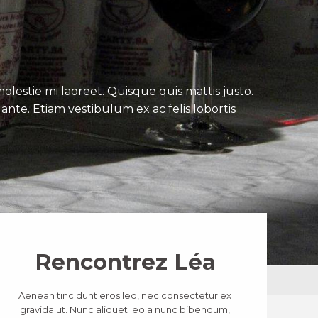
lestie mi laoreet. Quisque quis mattis justo.
ante. Etiam vestibulum ex ac felis lobortis
Rencontrez Léa
Aenean tincidunt eros leo, nec consectetur ex
gravida ut. Nunc aliquet leo a nunc bibendum,