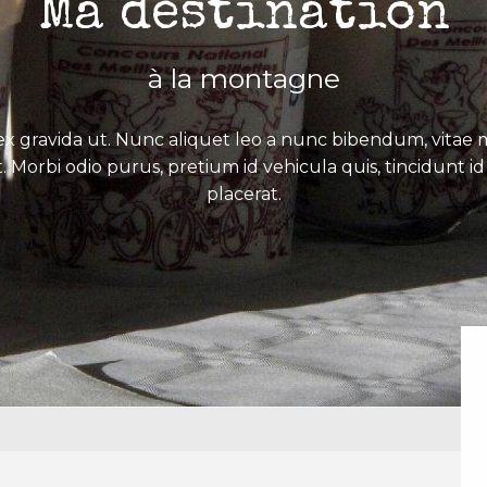
Ma destination
à la montagne
x gravida ut. Nunc aliquet leo a nunc bibendum, vitae mo
. Morbi odio purus, pretium id vehicula quis, tincidunt id 
placerat.