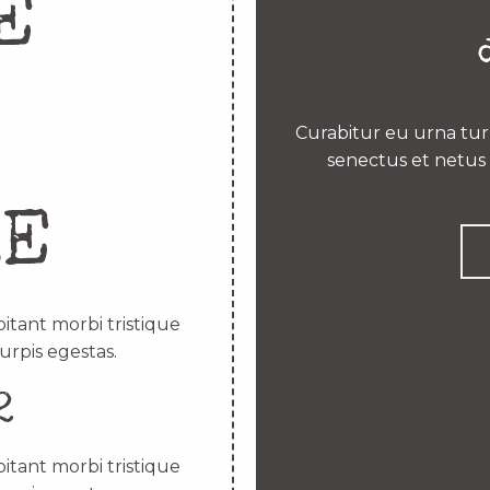
E
Curabitur eu urna turp
senectus et netus 
RE
itant morbi tristique
urpis egestas.
2
itant morbi tristique