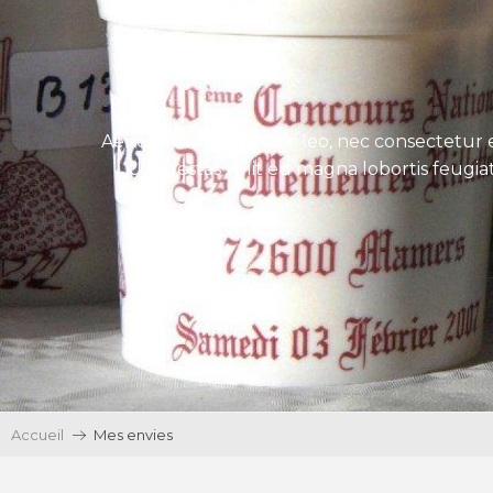
Aenean tincidunt eros leo, nec consectetur e
Ut egestas velit eu magna lobortis feugiat
Accueil
Mes envies