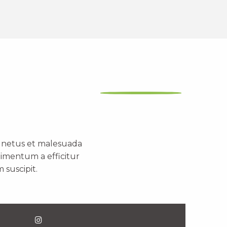
t netus et malesuada
dimentum a efficitur
 suscipit.