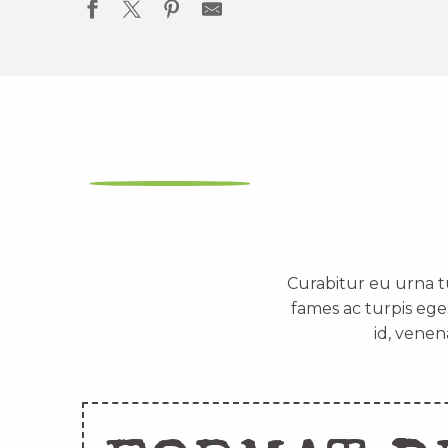
Curabitur eu urna t
fames ac turpis ege
id, venen