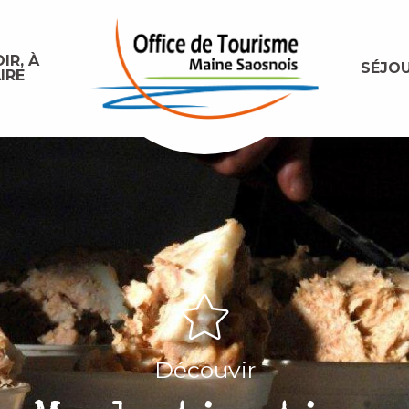
IR, À
SÉJO
IRE
Découvir