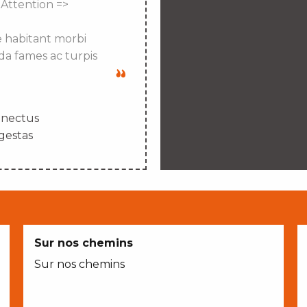
 Attention =>
e habitant morbi
da fames ac turpis
enectus
gestas
Sur nos chemins
Sur nos chemins