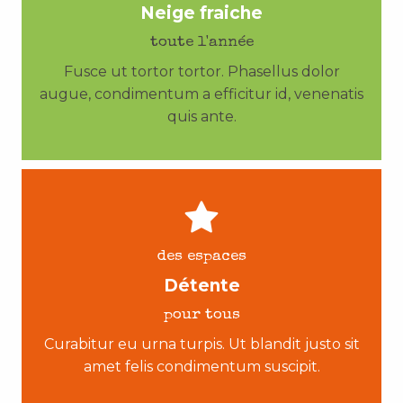
Neige fraiche
toute l'année
Fusce ut tortor tortor. Phasellus dolor
augue, condimentum a efficitur id, venenatis
quis ante.
des espaces
Détente
pour tous
Curabitur eu urna turpis. Ut blandit justo sit
amet felis condimentum suscipit.