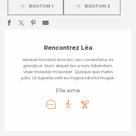
BOUTON 1
BOUTON 2
Rencontrez Léa
Aenean tincidunt eros leo, nec consectetur ex
gravida ut. Nunc aliquet leo a nunc bibendum,
vitae molestie mi laoreet. Quisque quis mattis
justo. Ut egestas velit eu magna lobortis feugiat.
Elle aime