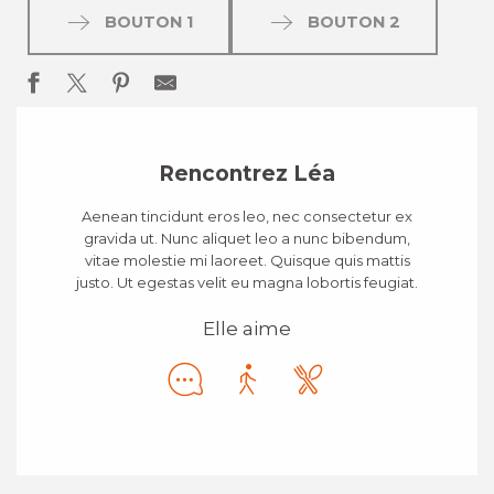
BOUTON 1
BOUTON 2
Rencontrez Léa
Aenean tincidunt eros leo, nec consectetur ex
gravida ut. Nunc aliquet leo a nunc bibendum,
vitae molestie mi laoreet. Quisque quis mattis
justo. Ut egestas velit eu magna lobortis feugiat.
Elle aime