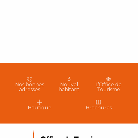
Nos bonnes
Nouvel
L’Office de
adresses
habitant
Tourisme
Boutique
Brochures