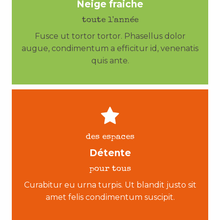
Neige fraiche
toute l'année
Fusce ut tortor tortor. Phasellus dolor
augue, condimentum a efficitur id, venenatis
quis ante.
des espaces
Détente
pour tous
Curabitur eu urna turpis. Ut blandit justo sit
amet felis condimentum suscipit.