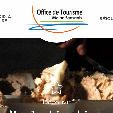
IR, À
SÉJO
IRE
Découvir