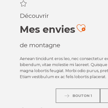
Découvrir
Mes envies
Ajout
de montagne
Aenean tincidunt eros leo, nec consectetur ex
bibendum, vitae molestie mi laoreet. Quisque q
magna lobortis feugiat. Morbi odio purus, preti
Etiam vestibulum ex ac felis lobortis placerat.
BOUTON 1