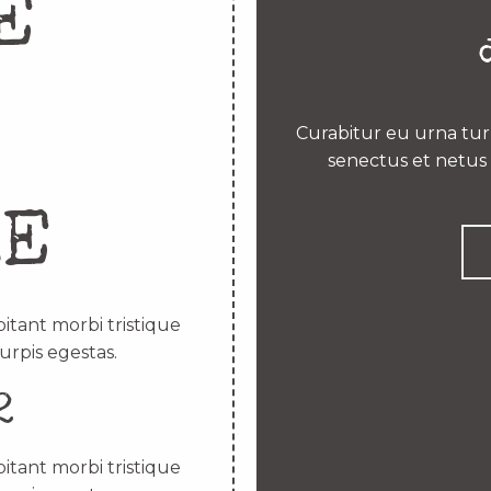
E
Curabitur eu urna turp
senectus et netus 
RE
itant morbi tristique
urpis egestas.
2
itant morbi tristique