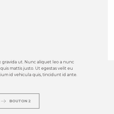
er aux favoris
 gravida ut. Nunc aliquet leo a nunc
uis mattis justo. Ut egestas velit eu
um id vehicula quis, tincidunt id ante.
BOUTON 2