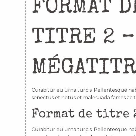
FORMAT D
TITRE 2 –
MÉGATIT
Curabitur eu urna turpis. Pellentesque hab
senectus et netus et malesuada fames ac t
Format de titre 
Curabitur eu urna turpis. Pellentesque hab