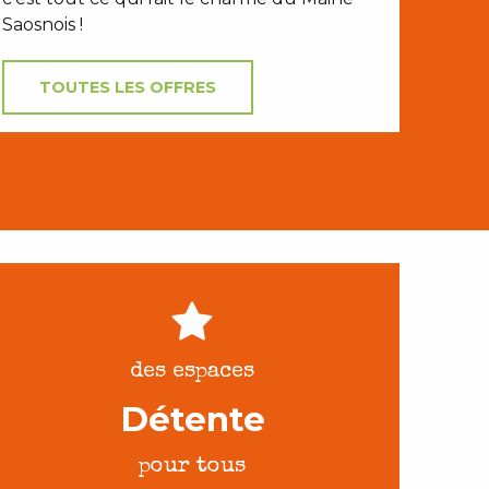
Saosnois !
TOUTES LES OFFRES
des espaces
Détente
pour tous