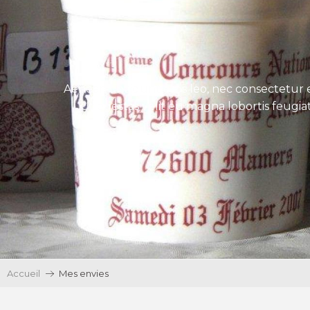
Aenean tincidunt eros leo, nec consectetur e
Ut egestas velit eu magna lobortis feugiat
Accueil
Mes envies