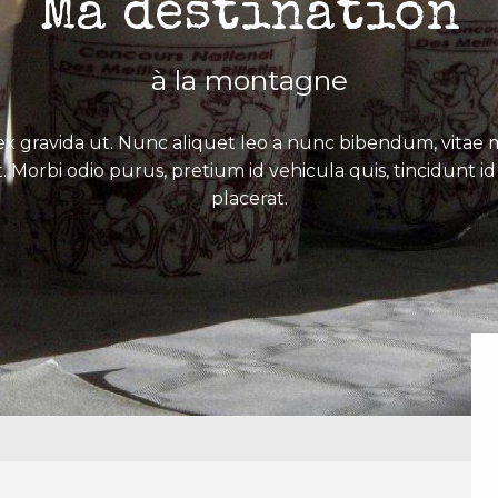
Ma destination
à la montagne
x gravida ut. Nunc aliquet leo a nunc bibendum, vitae mo
. Morbi odio purus, pretium id vehicula quis, tincidunt id 
placerat.