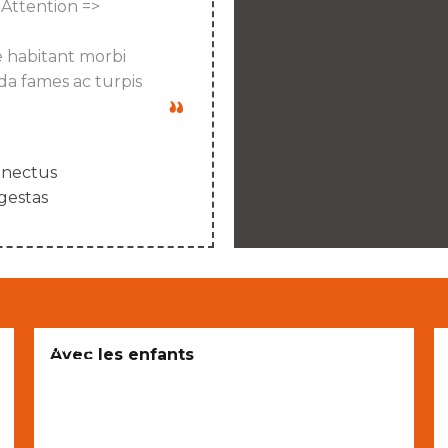
 Attention =>
e habitant morbi
da fames ac turpis
enectus
gestas
ENVIES
Avec les enfants