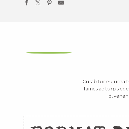
Curabitur eu urna t
fames ac turpis ege
id, venen