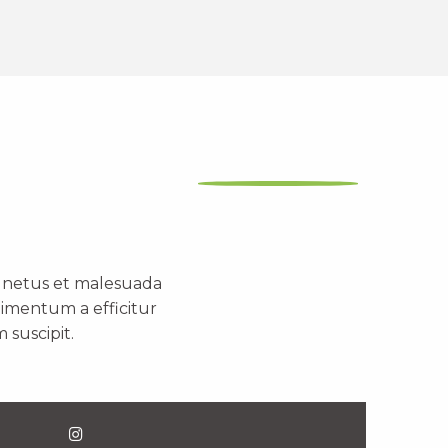
t netus et malesuada
dimentum a efficitur
 suscipit.