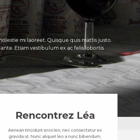
lestie mi laoreet. Quisque quis mattis justo.
ante. Etiam vestibulum ex ac felis lobortis
Rencontrez Léa
Aenean tincidunt eros leo, nec consectetur ex
gravida ut. Nunc aliquet leo a nunc bibendum,