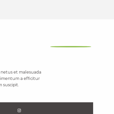
t netus et malesuada
dimentum a efficitur
 suscipit.