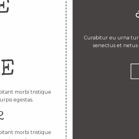
E
Curabitur eu urna turp
senectus et netus 
RE
itant morbi tristique
urpis egestas.
2
itant morbi tristique