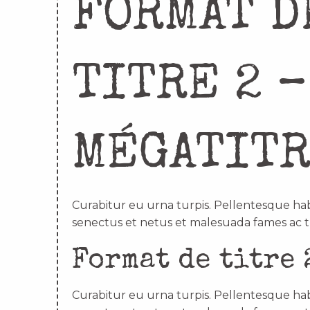
FORMAT D
TITRE 2 –
MÉGATIT
Curabitur eu urna turpis. Pellentesque hab
senectus et netus et malesuada fames ac t
Format de titre 
Curabitur eu urna turpis. Pellentesque hab