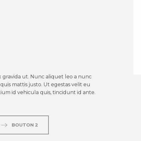
er aux favoris
 gravida ut. Nunc aliquet leo a nunc
uis mattis justo. Ut egestas velit eu
um id vehicula quis, tincidunt id ante.
BOUTON 2