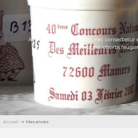
Aenean tincidunt eros leo, nec consectetur e
Ut egestas velit eu magna lobortis feugiat
Accueil
Mes envies