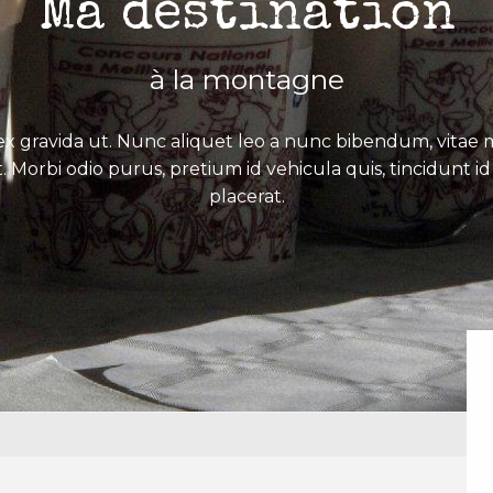
Ma destination
à la montagne
x gravida ut. Nunc aliquet leo a nunc bibendum, vitae mo
. Morbi odio purus, pretium id vehicula quis, tincidunt id 
placerat.