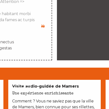
 Attention =>
e habitant morbi
da fames ac turpis
enectus
gestas
EN COUPLE
Visite audio-guidée de Mamers
Une expérience enrichissante
Comment ? Vous ne saviez pas que la ville
de Mamers, bien connue pour ses rillettes,