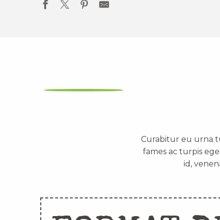
Curabitur eu urna t
fames ac turpis ege
id, venen