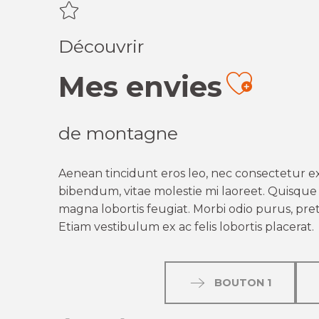
Découvrir
Mes envies
Ajout
de montagne
Aenean tincidunt eros leo, nec consectetur ex
bibendum, vitae molestie mi laoreet. Quisque q
magna lobortis feugiat. Morbi odio purus, preti
Etiam vestibulum ex ac felis lobortis placerat.
BOUTON 1