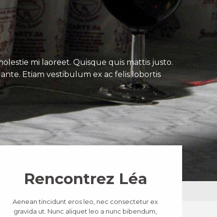
lestie mi laoreet. Quisque quis mattis justo.
ante. Etiam vestibulum ex ac felis lobortis
Rencontrez Léa
Aenean tincidunt eros leo, nec consectetur ex
gravida ut. Nunc aliquet leo a nunc bibendum,