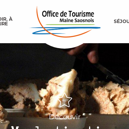
IR, À
SÉJO
IRE
Découvir