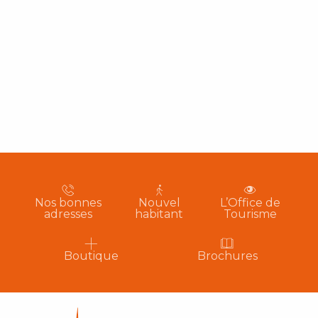
Nos bonnes
Nouvel
L’Office de
adresses
habitant
Tourisme
Boutique
Brochures