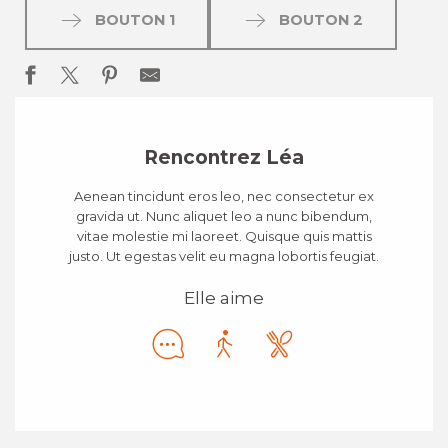
BOUTON 1
BOUTON 2
Rencontrez Léa
Aenean tincidunt eros leo, nec consectetur ex
gravida ut. Nunc aliquet leo a nunc bibendum,
vitae molestie mi laoreet. Quisque quis mattis
justo. Ut egestas velit eu magna lobortis feugiat.
Elle aime