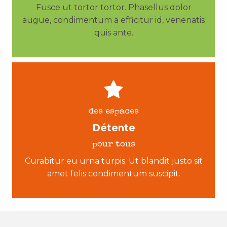
Fusce ut tortor tortor. Phasellus dolor
augue, condimentum a efficitur id, venenatis
quis ante.
des espaces
Détente
pour tous
Curabitur eu urna turpis. Ut blandit justo sit
amet felis condimentum suscipit.