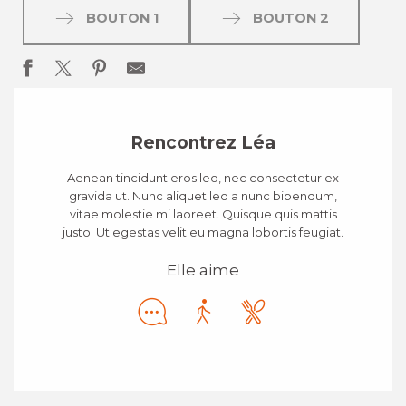
BOUTON 1
BOUTON 2
Rencontrez Léa
Aenean tincidunt eros leo, nec consectetur ex
gravida ut. Nunc aliquet leo a nunc bibendum,
vitae molestie mi laoreet. Quisque quis mattis
justo. Ut egestas velit eu magna lobortis feugiat.
Elle aime