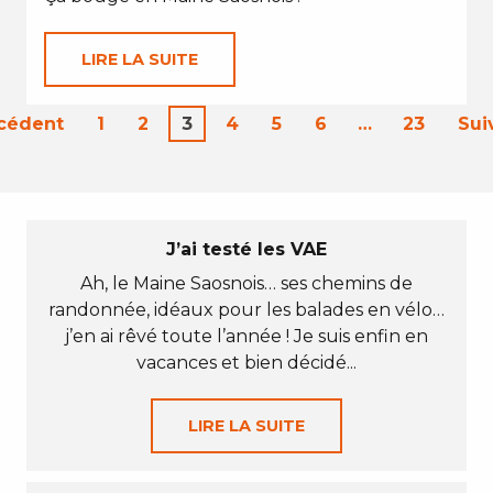
LIRE LA SUITE
écédent
1
2
3
4
5
6
…
23
Sui
J’ai testé les VAE
Ah, le Maine Saosnois… ses chemins de
randonnée, idéaux pour les balades en vélo…
j’en ai rêvé toute l’année ! Je suis enfin en
vacances et bien décidé...
LIRE LA SUITE