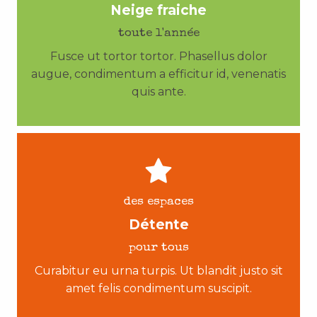
Neige fraiche
toute l'année
Fusce ut tortor tortor. Phasellus dolor
augue, condimentum a efficitur id, venenatis
quis ante.
des espaces
Détente
pour tous
Curabitur eu urna turpis. Ut blandit justo sit
amet felis condimentum suscipit.