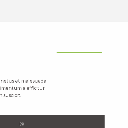
t netus et malesuada
dimentum a efficitur
 suscipit.