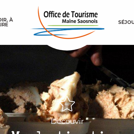
IR, À
SÉJO
IRE
Découvir