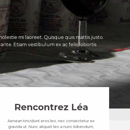
lestie mi laoreet. Quisque quis mattis justo.
ante. Etiam vestibulum ex ac felis lobortis
Rencontrez Léa
Aenean tincidunt eros leo, nec consectetur ex
gravida ut. Nunc aliquet leo a nunc bibendum,