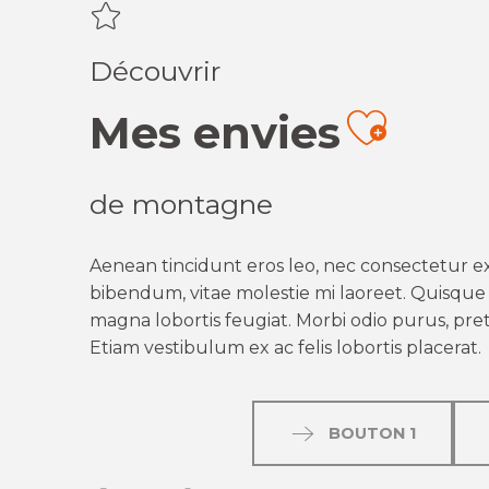
Découvrir
Mes envies
Ajout
de montagne
Aenean tincidunt eros leo, nec consectetur ex
bibendum, vitae molestie mi laoreet. Quisque q
magna lobortis feugiat. Morbi odio purus, preti
Etiam vestibulum ex ac felis lobortis placerat.
BOUTON 1