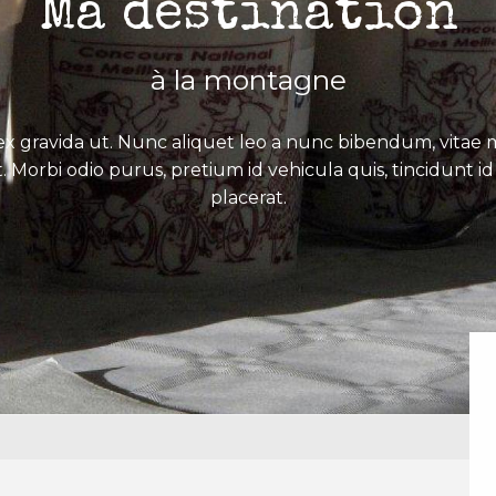
Ma destination
à la montagne
x gravida ut. Nunc aliquet leo a nunc bibendum, vitae mo
. Morbi odio purus, pretium id vehicula quis, tincidunt id 
placerat.