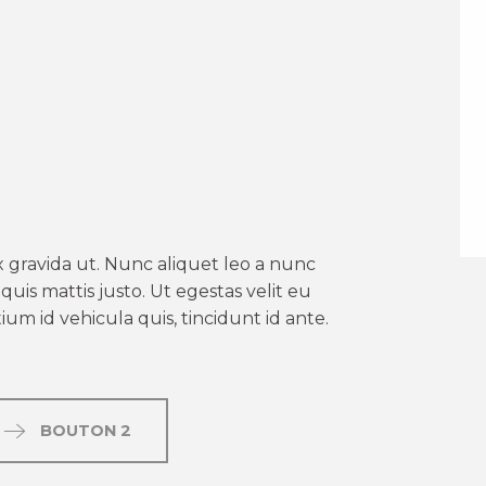
er aux favoris
 gravida ut. Nunc aliquet leo a nunc
uis mattis justo. Ut egestas velit eu
um id vehicula quis, tincidunt id ante.
BOUTON 2