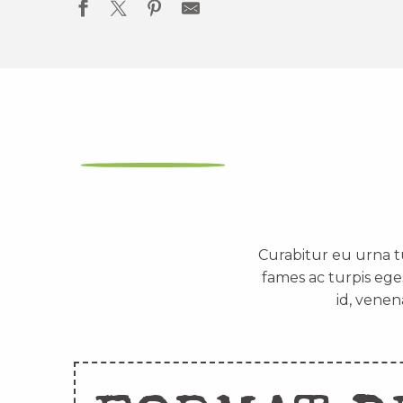
Curabitur eu urna t
fames ac turpis ege
id, venen