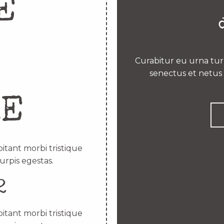
E
Curabitur eu urna turp
senectus et netus 
RE
itant morbi tristique
urpis egestas.
2
itant morbi tristique