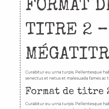
FORMAT D
TITRE 2 –
MÉGATIT
Curabitur eu urna turpis. Pellentesque hab
senectus et netus et malesuada fames ac t
Format de titre 
Curabitur eu urna turpis. Pellentesque hab