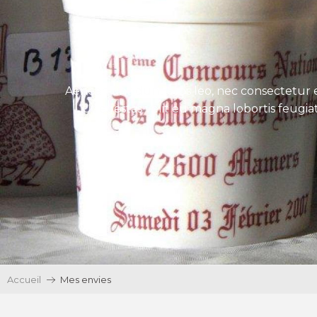
Aenean tincidunt eros leo, nec consectetur e
Ut egestas velit eu magna lobortis feugiat
Accueil
Mes envies