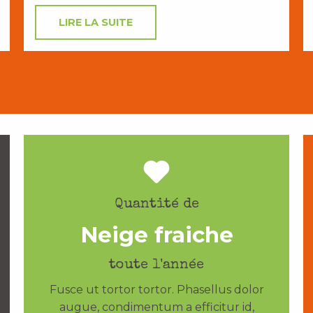
LIRE LA SUITE
Quantité de
Neige fraiche
toute l'année
Fusce ut tortor tortor. Phasellus dolor
augue, condimentum a efficitur id,