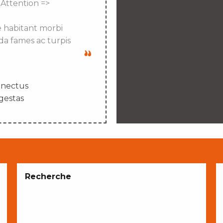
 Attention =>
e habitant morbi
da fames ac turpis
enectus
gestas
Recherche