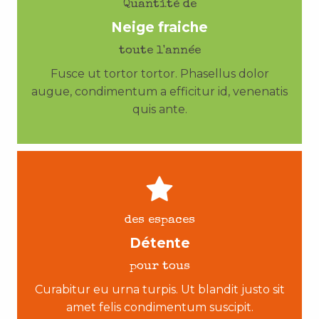
Quantité de
Neige fraiche
toute l'année
Fusce ut tortor tortor. Phasellus dolor
augue, condimentum a efficitur id, venenatis
quis ante.
des espaces
Détente
pour tous
Curabitur eu urna turpis. Ut blandit justo sit
amet felis condimentum suscipit.