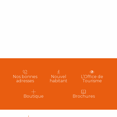
Nos bonnes
Nouvel
L’Office de
adresses
habitant
Tourisme
Boutique
Brochures