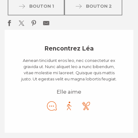
BOUTON 1
BOUTON 2
Rencontrez Léa
Aenean tincidunt eros leo, nec consectetur ex
gravida ut. Nunc aliquet leo a nunc bibendum,
vitae molestie mi laoreet. Quisque quis mattis
justo. Ut egestas velit eu magna lobortis feugiat.
Elle aime