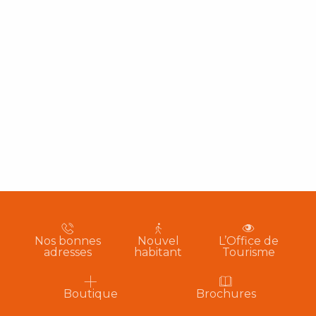
Nos bonnes
Nouvel
L’Office de
adresses
habitant
Tourisme
Boutique
Brochures