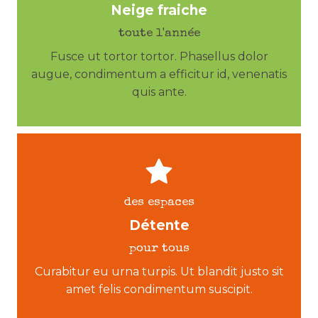
Neige fraiche
toute l'année
Fusce ut tortor tortor. Phasellus dolor
augue, condimentum a efficitur id, venenatis
quis ante.
des espaces
Détente
pour tous
Curabitur eu urna turpis. Ut blandit justo sit
amet felis condimentum suscipit.