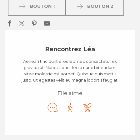
BOUTON 1
BOUTON 2
Rencontrez Léa
Aenean tincidunt eros leo, nec consectetur ex
gravida ut. Nunc aliquet leo a nunc bibendum,
vitae molestie mi laoreet. Quisque quis mattis
justo. Ut egestas velit eu magna lobortis feugiat.
Elle aime