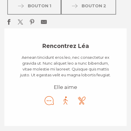
BOUTON 1
BOUTON 2
Rencontrez Léa
Aenean tincidunt eros leo, nec consectetur ex
gravida ut. Nunc aliquet leo a nunc bibendum,
vitae molestie mi laoreet. Quisque quis mattis
justo. Ut egestas velit eu magna lobortis feugiat.
Elle aime