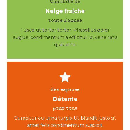
Quantité de
Neige fraiche
toute l'année
Fusce ut tortor tortor. Phasellus dolor
augue, condimentum a efficitur id, venenatis
quis ante.
des espaces
Détente
pour tous
Curabitur eu urna turpis. Ut blandit justo sit
amet felis condimentum suscipit.