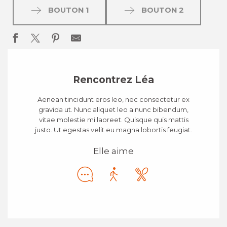
BOUTON 1
BOUTON 2
Rencontrez Léa
Aenean tincidunt eros leo, nec consectetur ex
gravida ut. Nunc aliquet leo a nunc bibendum,
vitae molestie mi laoreet. Quisque quis mattis
justo. Ut egestas velit eu magna lobortis feugiat.
Elle aime