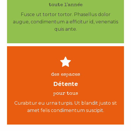
toute l'année
Fusce ut tortor tortor. Phasellus dolor
augue, condimentum a efficitur id, venenatis
quis ante.
des espaces
Détente
pour tous
Curabitur eu urna turpis. Ut blandit justo sit
amet felis condimentum suscipit.