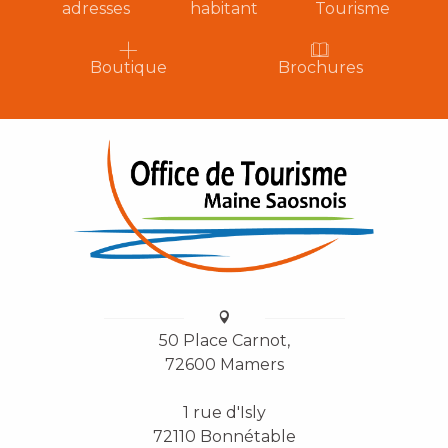
adresses
habitant
Tourisme
Boutique
Brochures
50 Place Carnot,
72600 Mamers
1 rue d'Isly
72110 Bonnétable