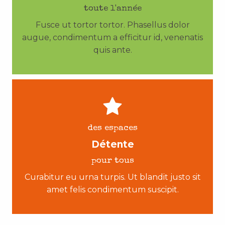
toute l'année
Fusce ut tortor tortor. Phasellus dolor
augue, condimentum a efficitur id, venenatis
quis ante.
des espaces
Détente
pour tous
Curabitur eu urna turpis. Ut blandit justo sit
amet felis condimentum suscipit.