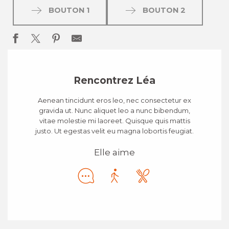
BOUTON 1
BOUTON 2
Rencontrez Léa
Aenean tincidunt eros leo, nec consectetur ex
gravida ut. Nunc aliquet leo a nunc bibendum,
vitae molestie mi laoreet. Quisque quis mattis
justo. Ut egestas velit eu magna lobortis feugiat.
Elle aime