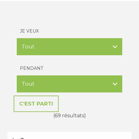
JE VEUX
PENDANT
(69 résultats)
VACANCES D'ÉTÉ