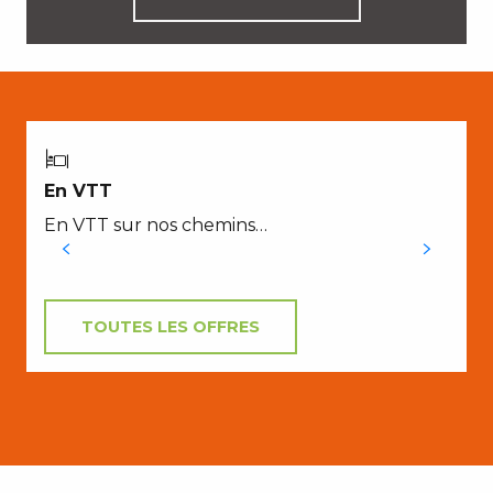
En VTT
l
En VTT sur nos chemins…
p
TOUTES LES OFFRES