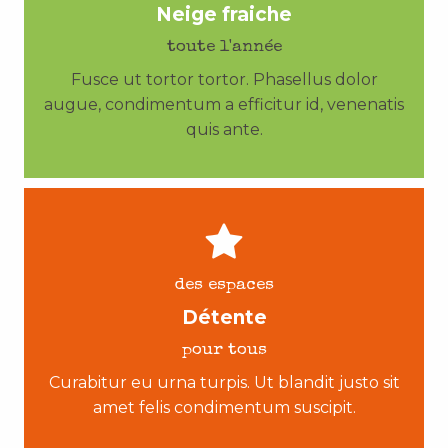
Neige fraiche
toute l'année
Fusce ut tortor tortor. Phasellus dolor
augue, condimentum a efficitur id, venenatis
quis ante.
des espaces
Détente
pour tous
Curabitur eu urna turpis. Ut blandit justo sit
amet felis condimentum suscipit.