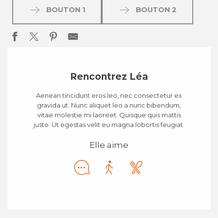
BOUTON 1
BOUTON 2
Rencontrez Léa
Aenean tincidunt eros leo, nec consectetur ex
gravida ut. Nunc aliquet leo a nunc bibendum,
vitae molestie mi laoreet. Quisque quis mattis
justo. Ut egestas velit eu magna lobortis feugiat.
Elle aime