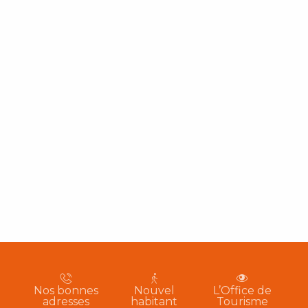
Nos bonnes
Nouvel
L’Office de
adresses
habitant
Tourisme