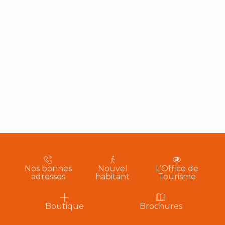
Nos bonnes
Nouvel
L’Office de
adresses
habitant
Tourisme
Boutique
Brochures