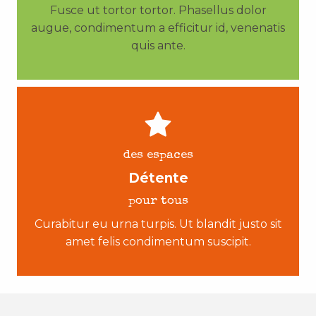
Fusce ut tortor tortor. Phasellus dolor
augue, condimentum a efficitur id, venenatis
quis ante.
des espaces
Détente
pour tous
Curabitur eu urna turpis. Ut blandit justo sit
amet felis condimentum suscipit.