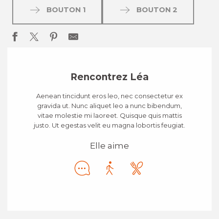
BOUTON 1
BOUTON 2
Rencontrez Léa
Aenean tincidunt eros leo, nec consectetur ex
gravida ut. Nunc aliquet leo a nunc bibendum,
vitae molestie mi laoreet. Quisque quis mattis
justo. Ut egestas velit eu magna lobortis feugiat.
Elle aime