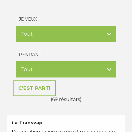
JE VEUX
PENDANT
(69 résultats)
VACANCES D'ÉTÉ
La Transvap
L’association Transvap réunit une équipe de