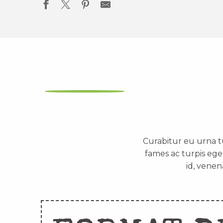
Curabitur eu urna t
fames ac turpis ege
id, venen