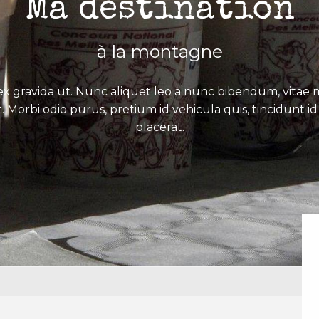
Ma destination
à la montagne
x gravida ut. Nunc aliquet leo a nunc bibendum, vitae mo
. Morbi odio purus, pretium id vehicula quis, tincidunt id 
placerat.