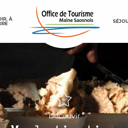
IR, À
SÉJO
IRE
Découvir