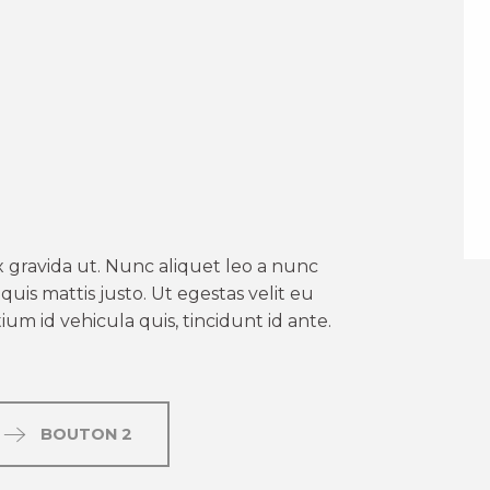
er aux favoris
 gravida ut. Nunc aliquet leo a nunc
uis mattis justo. Ut egestas velit eu
um id vehicula quis, tincidunt id ante.
BOUTON 2