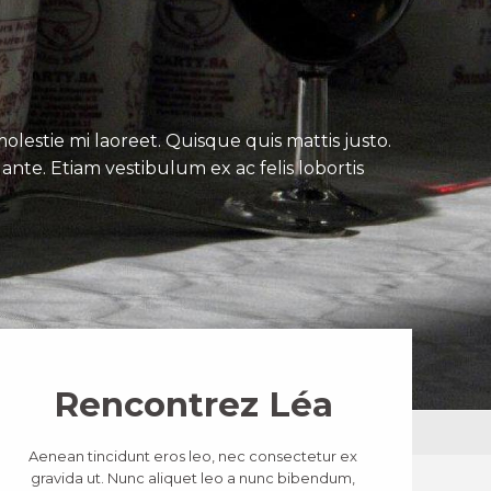
lestie mi laoreet. Quisque quis mattis justo.
ante. Etiam vestibulum ex ac felis lobortis
Rencontrez Léa
Aenean tincidunt eros leo, nec consectetur ex
gravida ut. Nunc aliquet leo a nunc bibendum,