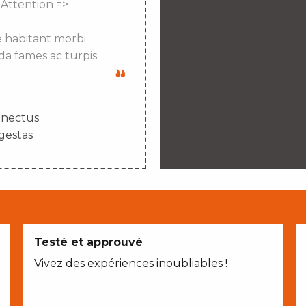
 Attention =>
e habitant morbi
da fames ac turpis
enectus
gestas
Testé et approuvé
Vivez des expériences inoubliables !