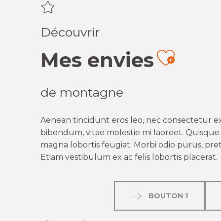
Découvrir
Mes envies
Ajout
de montagne
Aenean tincidunt eros leo, nec consectetur ex
bibendum, vitae molestie mi laoreet. Quisque q
magna lobortis feugiat. Morbi odio purus, preti
Etiam vestibulum ex ac felis lobortis placerat.
BOUTON 1