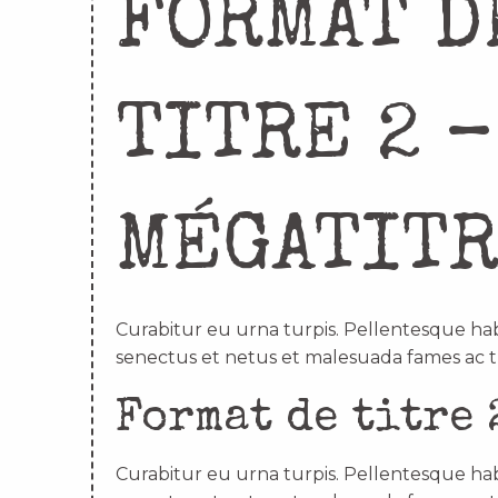
FORMAT D
TITRE 2 –
MÉGATIT
Curabitur eu urna turpis. Pellentesque hab
senectus et netus et malesuada fames ac t
Format de titre 
Curabitur eu urna turpis. Pellentesque hab