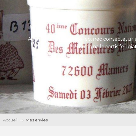
Aenean tincidunt eros leo, nec consectetur e
Ut egestas velit eu magna lobortis feugiat
Accueil
Mes envies