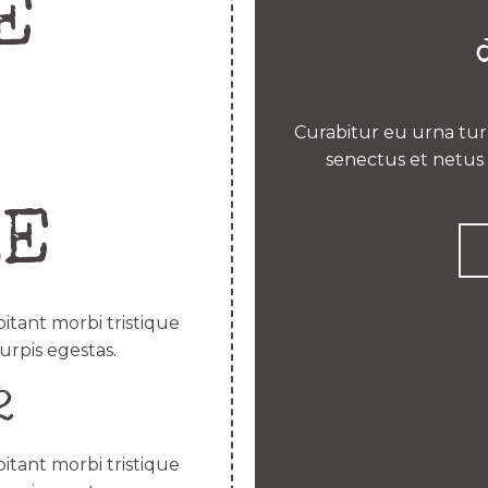
E
Curabitur eu urna turp
senectus et netus 
RE
itant morbi tristique
urpis egestas.
2
itant morbi tristique