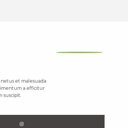
t netus et malesuada
dimentum a efficitur
 suscipit.