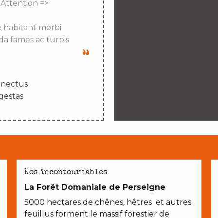
 Attention =>
e habitant morbi
da fames ac turpis
enectus
gestas
SUR NOS CHEMINS
Nos incontournables
La Forêt Domaniale de Perseigne
5000 hectares de chênes, hêtres et autres
feuillus forment le massif forestier de