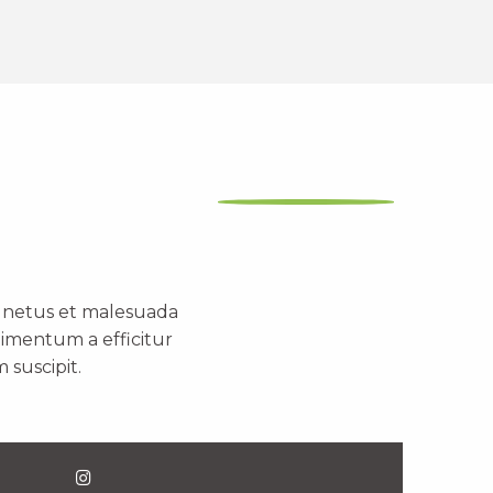
t netus et malesuada
dimentum a efficitur
 suscipit.