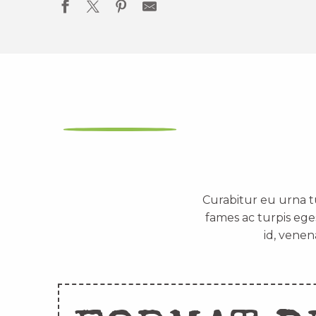
Curabitur eu urna t
fames ac turpis ege
id, venen