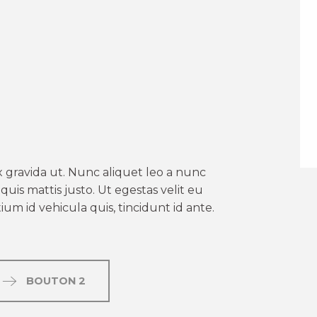
er aux favoris
 gravida ut. Nunc aliquet leo a nunc
uis mattis justo. Ut egestas velit eu
um id vehicula quis, tincidunt id ante.
BOUTON 2