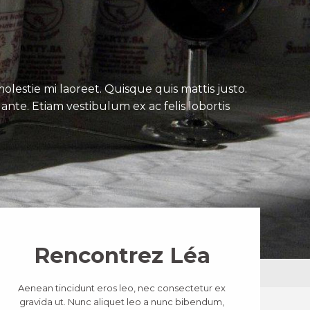
lestie mi laoreet. Quisque quis mattis justo.
ante. Etiam vestibulum ex ac felis lobortis
Rencontrez Léa
Aenean tincidunt eros leo, nec consectetur ex
gravida ut. Nunc aliquet leo a nunc bibendum,