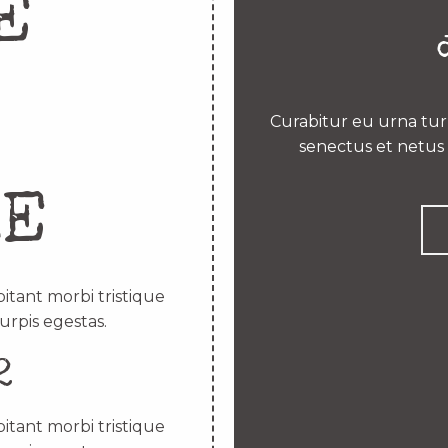
E
Curabitur eu urna turp
senectus et netus 
RE
itant morbi tristique
urpis egestas.
2
itant morbi tristique