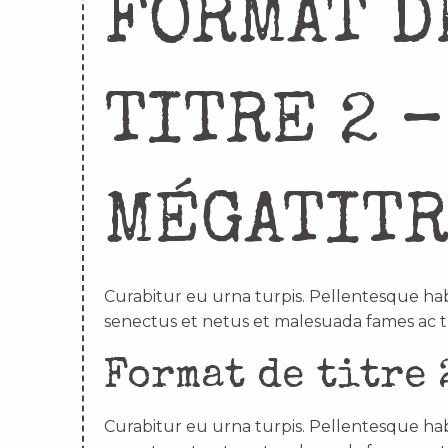
FORMAT D
TITRE 2 –
MÉGATIT
Curabitur eu urna turpis. Pellentesque hab
senectus et netus et malesuada fames ac t
Format de titre 
Curabitur eu urna turpis. Pellentesque hab