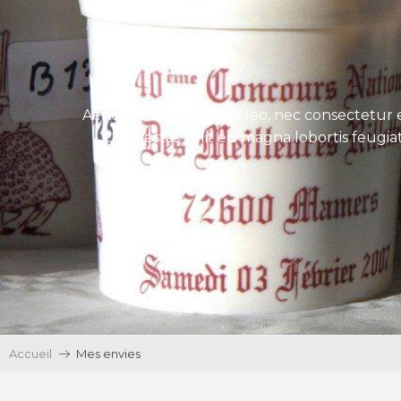
Aenean tincidunt eros leo, nec consectetur e
Ut egestas velit eu magna lobortis feugiat
Accueil
Mes envies