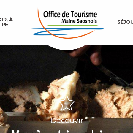
IR, À
SÉJO
IRE
Découvir