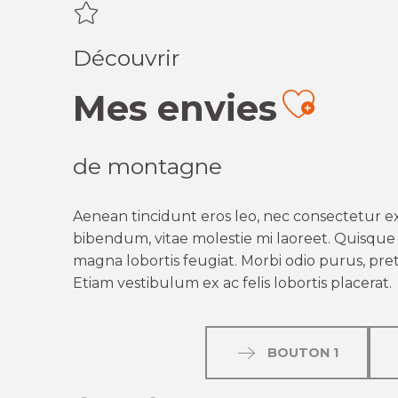
Découvrir
Mes envies
Ajout
de montagne
Aenean tincidunt eros leo, nec consectetur ex
bibendum, vitae molestie mi laoreet. Quisque q
magna lobortis feugiat. Morbi odio purus, preti
Etiam vestibulum ex ac felis lobortis placerat.
BOUTON 1