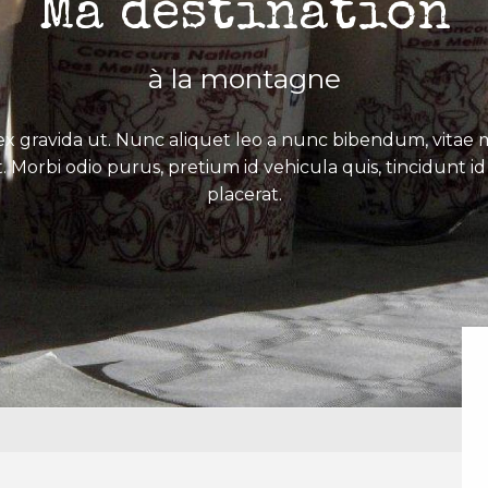
Ma destination
à la montagne
x gravida ut. Nunc aliquet leo a nunc bibendum, vitae mo
. Morbi odio purus, pretium id vehicula quis, tincidunt id 
placerat.