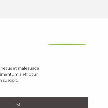
t netus et malesuada
dimentum a efficitur
 suscipit.