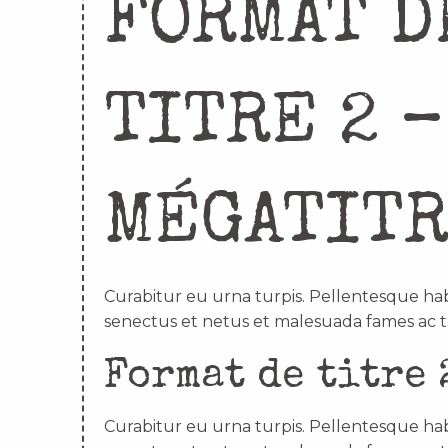
FORMAT D
TITRE 2 –
MÉGATIT
Curabitur eu urna turpis. Pellentesque hab
senectus et netus et malesuada fames ac t
Format de titre 
Curabitur eu urna turpis. Pellentesque hab