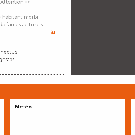
 Attention =>
e habitant morbi
da fames ac turpis
enectus
gestas
Météo