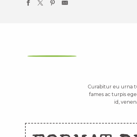
Curabitur eu urna t
fames ac turpis ege
id, venen