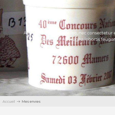
Aenean tincidunt eros leo, nec consectetur e
Ut egestas velit eu magna lobortis feugiat
Accueil
Mes envies