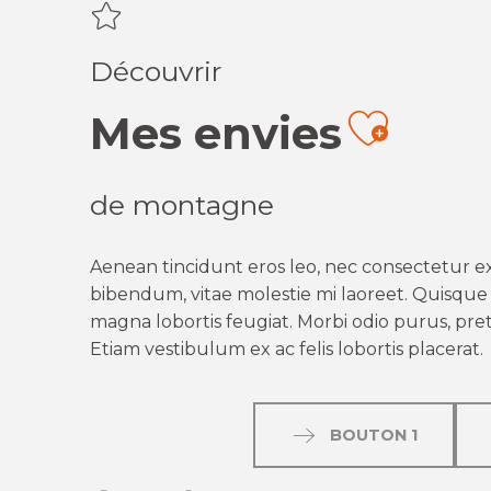
Découvrir
Mes envies
Ajout
de montagne
Aenean tincidunt eros leo, nec consectetur ex
bibendum, vitae molestie mi laoreet. Quisque q
magna lobortis feugiat. Morbi odio purus, preti
Etiam vestibulum ex ac felis lobortis placerat.
BOUTON 1