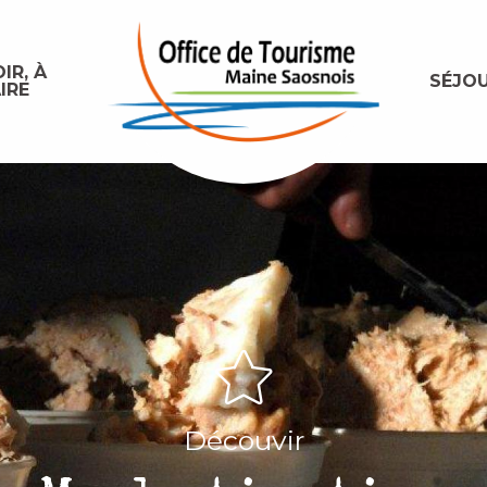
IR, À
SÉJO
IRE
Découvir