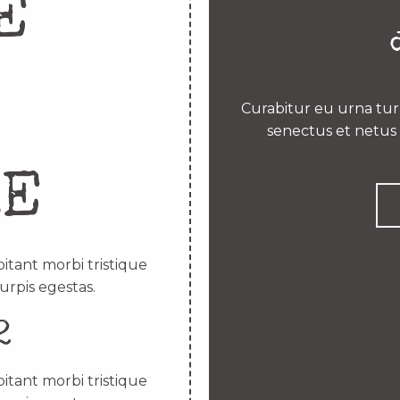
E
Curabitur eu urna turp
senectus et netus 
RE
itant morbi tristique
urpis egestas.
2
itant morbi tristique