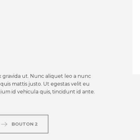
er aux favoris
 gravida ut. Nunc aliquet leo a nunc
uis mattis justo. Ut egestas velit eu
um id vehicula quis, tincidunt id ante.
BOUTON 2