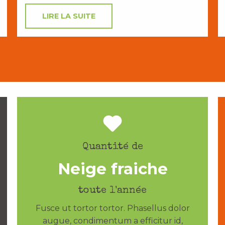
LIRE LA SUITE
Quantité de
Neige fraiche
toute l'année
Fusce ut tortor tortor. Phasellus dolor
augue, condimentum a efficitur id,