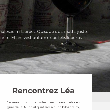
lestie mi laoreet. Quisque quis mattis justo.
ante. Etiam vestibulum ex ac felis lobortis
Rencontrez Léa
Aenean tincidunt eros leo, nec consectetur ex
gravida ut. Nunc aliquet leo a nunc bibendum,