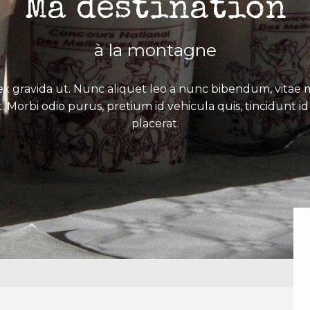
Ma destination
à la montagne
x gravida ut. Nunc aliquet leo a nunc bibendum, vitae mo
. Morbi odio purus, pretium id vehicula quis, tincidunt id 
placerat.