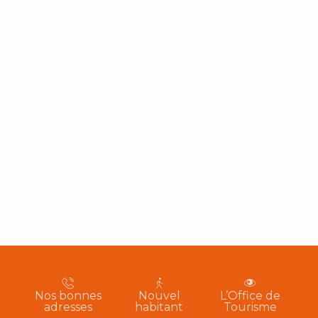
Nos bonnes
Nouvel
L’Office de
adresses
habitant
Tourisme