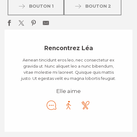
BOUTON 1
BOUTON 2
Rencontrez Léa
Aenean tincidunt eros leo, nec consectetur ex
gravida ut. Nunc aliquet leo a nunc bibendum,
vitae molestie mi laoreet. Quisque quis mattis
justo. Ut egestas velit eu magna lobortis feugiat.
Elle aime