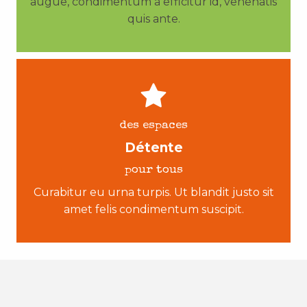
augue, condimentum a efficitur id, venenatis
quis ante.
des espaces
Détente
pour tous
Curabitur eu urna turpis. Ut blandit justo sit
amet felis condimentum suscipit.