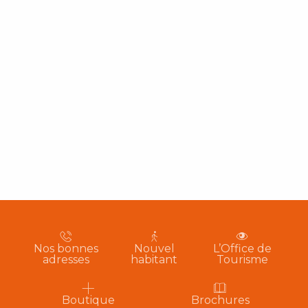
Nos bonnes
Nouvel
L’Office de
adresses
habitant
Tourisme
Boutique
Brochures