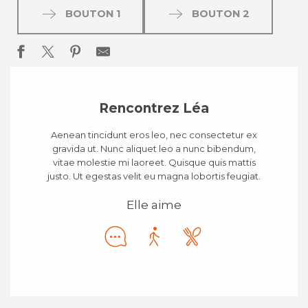
BOUTON 1
BOUTON 2
Rencontrez Léa
Aenean tincidunt eros leo, nec consectetur ex
gravida ut. Nunc aliquet leo a nunc bibendum,
vitae molestie mi laoreet. Quisque quis mattis
justo. Ut egestas velit eu magna lobortis feugiat.
Elle aime