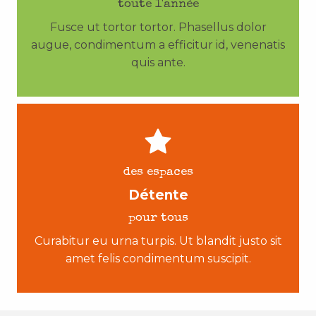
toute l'année
Fusce ut tortor tortor. Phasellus dolor
augue, condimentum a efficitur id, venenatis
quis ante.
des espaces
Détente
pour tous
Curabitur eu urna turpis. Ut blandit justo sit
amet felis condimentum suscipit.