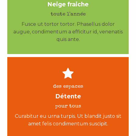
Neige fraiche
toute l'année
Fusce ut tortor tortor. Phasellus dolor
augue, condimentum a efficitur id, venenatis
quis ante.
des espaces
Détente
pour tous
Curabitur eu urna turpis. Ut blandit justo sit
amet felis condimentum suscipit.