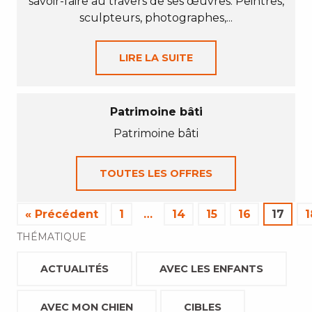
savoir-faire au travers de ses œuvres. Peintres,
sculpteurs, photographes,...
LIRE LA SUITE
Patrimoine bâti
Patrimoine bâti
TOUTES LES OFFRES
« Précédent
1
…
14
15
16
17
1
THÉMATIQUE
ACTUALITÉS
AVEC LES ENFANTS
AVEC MON CHIEN
CIBLES