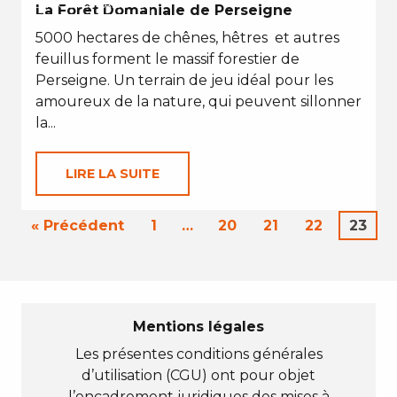
EN TOUTES SAISONS
La Forêt Domaniale de Perseigne
5000 hectares de chênes, hêtres et autres
feuillus forment le massif forestier de
Perseigne. Un terrain de jeu idéal pour les
amoureux de la nature, qui peuvent sillonner
la...
LIRE LA SUITE
« Précédent
1
…
20
21
22
23
Mentions légales
Les présentes conditions générales
d’utilisation (CGU) ont pour objet
l’encadrement juridiques des mises à