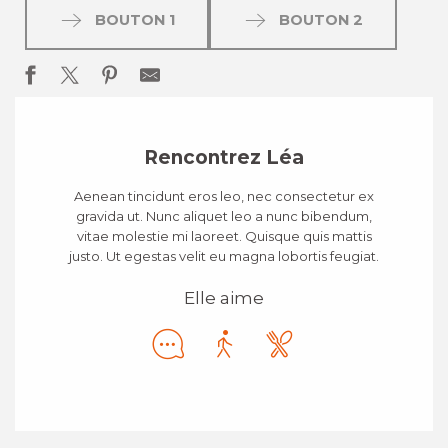
BOUTON 1
BOUTON 2
Rencontrez Léa
Aenean tincidunt eros leo, nec consectetur ex
gravida ut. Nunc aliquet leo a nunc bibendum,
vitae molestie mi laoreet. Quisque quis mattis
justo. Ut egestas velit eu magna lobortis feugiat.
Elle aime