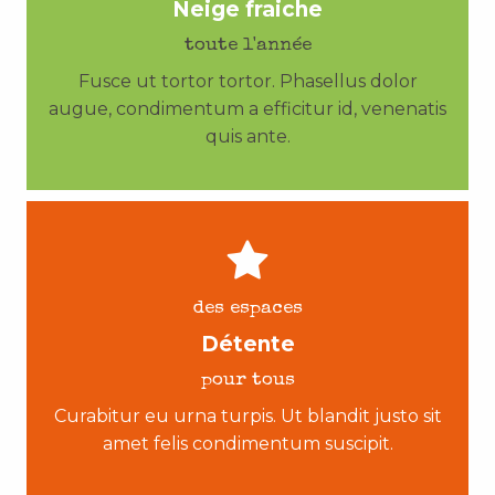
Neige fraiche
toute l'année
Fusce ut tortor tortor. Phasellus dolor
augue, condimentum a efficitur id, venenatis
quis ante.
des espaces
Détente
pour tous
Curabitur eu urna turpis. Ut blandit justo sit
amet felis condimentum suscipit.