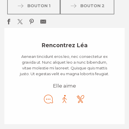
BOUTON 1
BOUTON 2
Rencontrez Léa
Aenean tincidunt eros leo, nec consectetur ex
gravida ut. Nunc aliquet leo a nunc bibendum,
vitae molestie mi laoreet. Quisque quis mattis
justo. Ut egestas velit eu magna lobortis feugiat.
Elle aime