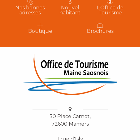
Nos bonnes
Nouvel
L’Office de
adresses
habitant
Tourisme
Boutique
Brochures
50 Place Carnot,
72600 Mamers
1 rue d'Isly