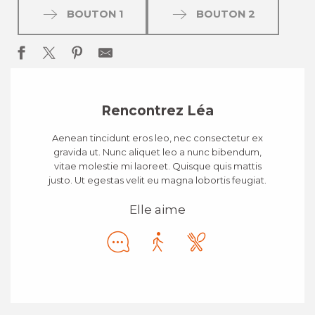
BOUTON 1
BOUTON 2
Rencontrez Léa
Aenean tincidunt eros leo, nec consectetur ex
gravida ut. Nunc aliquet leo a nunc bibendum,
vitae molestie mi laoreet. Quisque quis mattis
justo. Ut egestas velit eu magna lobortis feugiat.
Elle aime