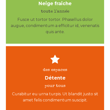
Neige fraiche
toute l'année
Fusce ut tortor tortor. Phasellus dolor
augue, condimentum a efficitur id, venenatis
quis ante.
des espaces
Détente
pour tous
Curabitur eu urna turpis. Ut blandit justo sit
amet felis condimentum suscipit.