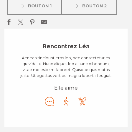
BOUTON 1
BOUTON 2
Rencontrez Léa
Aenean tincidunt eros leo, nec consectetur ex
gravida ut. Nunc aliquet leo a nunc bibendum,
vitae molestie mi laoreet. Quisque quis mattis
justo. Ut egestas velit eu magna lobortis feugiat.
Elle aime