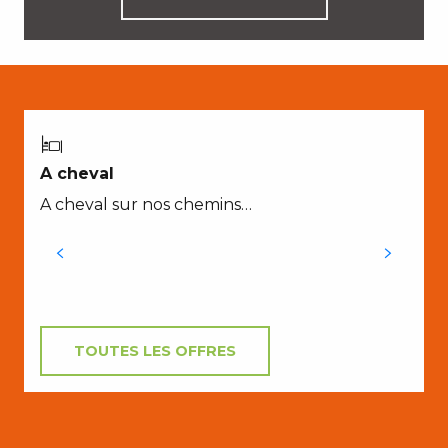
A
A cheval
A cheval sur nos chemins…
X
a
TOUTES LES OFFRES