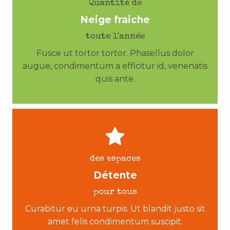
Quantité de
Neige fraiche
toute l'année
Fusce ut tortor tortor. Phasellus dolor
augue, condimentum a efficitur id, venenatis
quis ante.
des espaces
Détente
pour tous
Curabitur eu urna turpis. Ut blandit justo sit
amet felis condimentum suscipit.