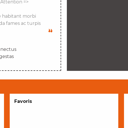
 Attention =>
e habitant morbi
da fames ac turpis
enectus
gestas
Favoris