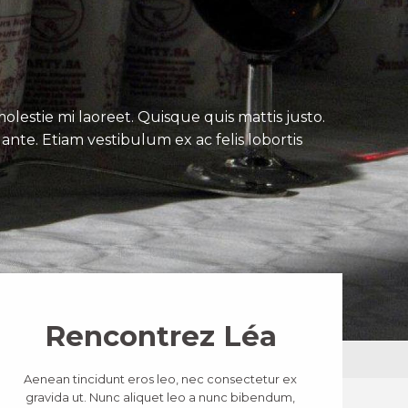
lestie mi laoreet. Quisque quis mattis justo.
ante. Etiam vestibulum ex ac felis lobortis
Rencontrez Léa
Aenean tincidunt eros leo, nec consectetur ex
gravida ut. Nunc aliquet leo a nunc bibendum,