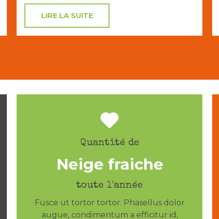
LIRE LA SUITE
Quantité de
Neige fraiche
toute l'année
Fusce ut tortor tortor. Phasellus dolor
augue, condimentum a efficitur id,