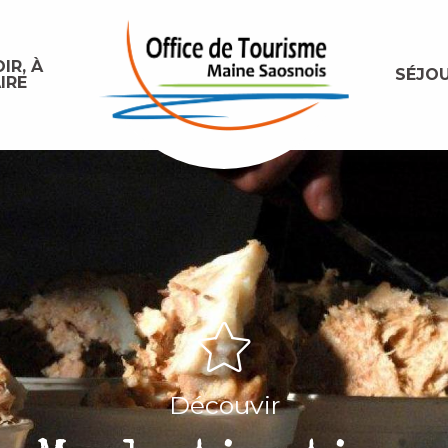
IR, À
SÉJO
IRE
Découvir