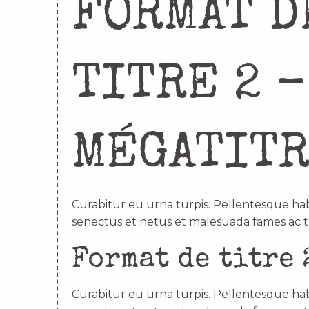
FORMAT D
TITRE 2 –
MÉGATIT
Curabitur eu urna turpis. Pellentesque hab
senectus et netus et malesuada fames ac t
Format de titre 
Curabitur eu urna turpis. Pellentesque hab