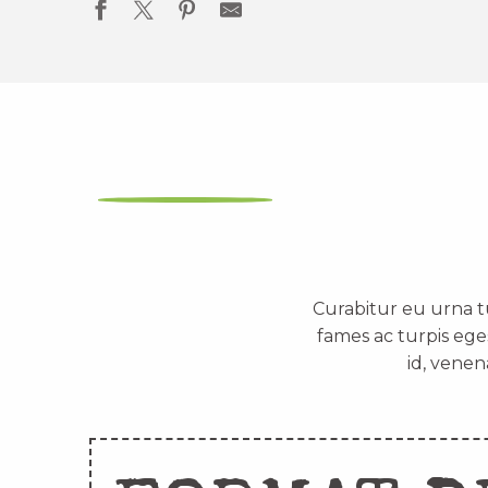
Curabitur eu urna t
fames ac turpis ege
id, venen