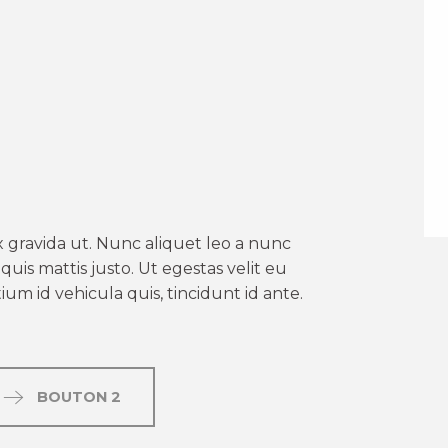
er aux favoris
 gravida ut. Nunc aliquet leo a nunc
uis mattis justo. Ut egestas velit eu
um id vehicula quis, tincidunt id ante.
BOUTON 2