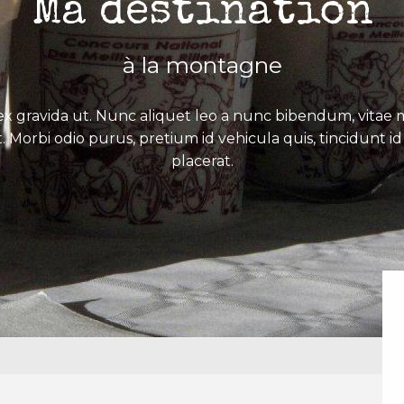
Ma destination
à la montagne
x gravida ut. Nunc aliquet leo a nunc bibendum, vitae mo
. Morbi odio purus, pretium id vehicula quis, tincidunt id 
placerat.