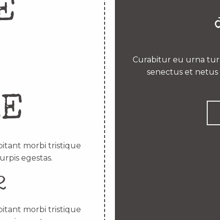
E
Curabitur eu urna turp
senectus et netus 
RE
itant morbi tristique
urpis egestas.
2
itant morbi tristique