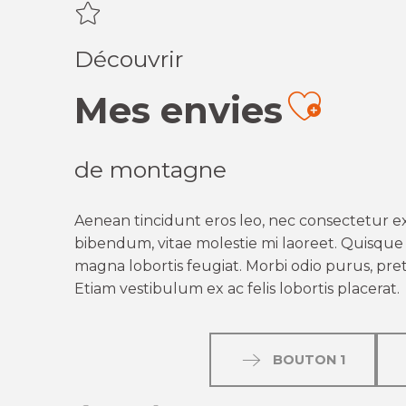
Découvrir
Mes envies
Ajout
de montagne
Aenean tincidunt eros leo, nec consectetur ex
bibendum, vitae molestie mi laoreet. Quisque q
magna lobortis feugiat. Morbi odio purus, preti
Etiam vestibulum ex ac felis lobortis placerat.
BOUTON 1