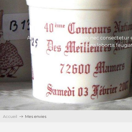
Aenean tincidunt eros leo, nec consectetur e
Ut egestas velit eu magna lobortis feugiat
Accueil
Mes envies