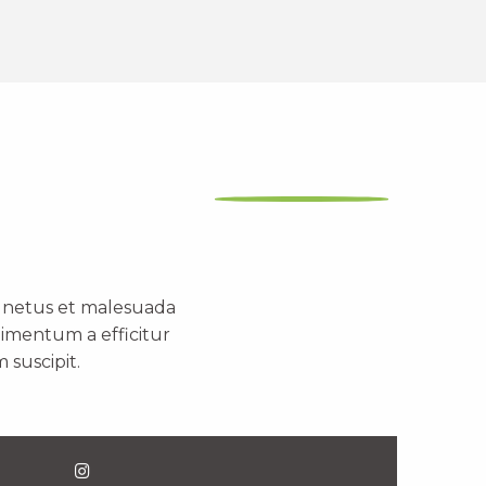
t netus et malesuada
dimentum a efficitur
 suscipit.