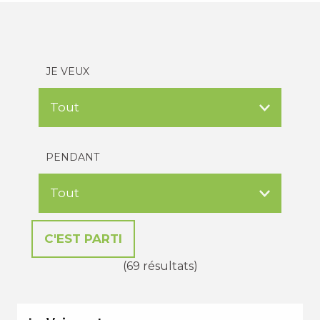
JE VEUX
PENDANT
(69 résultats)
PETITES VACANCES