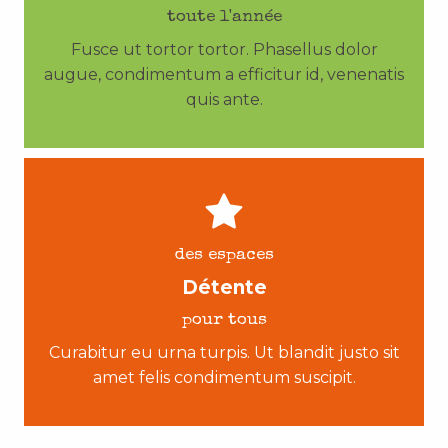
toute l'année
Fusce ut tortor tortor. Phasellus dolor
augue, condimentum a efficitur id, venenatis
quis ante.
des espaces
Détente
pour tous
Curabitur eu urna turpis. Ut blandit justo sit
amet felis condimentum suscipit.