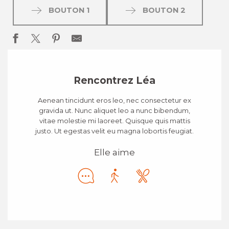
BOUTON 1
BOUTON 2
Rencontrez Léa
Aenean tincidunt eros leo, nec consectetur ex
gravida ut. Nunc aliquet leo a nunc bibendum,
vitae molestie mi laoreet. Quisque quis mattis
justo. Ut egestas velit eu magna lobortis feugiat.
Elle aime