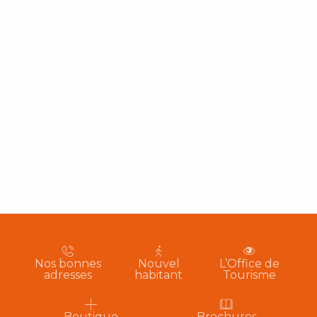
Nos bonnes
Nouvel
L’Office de
adresses
habitant
Tourisme
Boutique
Brochures