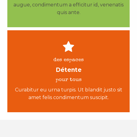
augue, condimentum a efficitur id, venenatis
quis ante.
des espaces
Détente
pour tous
Curabitur eu urna turpis. Ut blandit justo sit
amet felis condimentum suscipit.