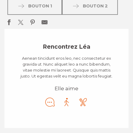
BOUTON 1
BOUTON 2
Rencontrez Léa
Aenean tincidunt eros leo, nec consectetur ex
gravida ut. Nunc aliquet leo a nunc bibendum,
vitae molestie mi laoreet. Quisque quis mattis
justo. Ut egestas velit eu magna lobortis feugiat.
Elle aime