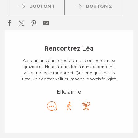
BOUTON 1
BOUTON 2
Rencontrez Léa
Aenean tincidunt eros leo, nec consectetur ex
gravida ut. Nunc aliquet leo a nunc bibendum,
vitae molestie mi laoreet. Quisque quis mattis
justo. Ut egestas velit eu magna lobortis feugiat.
Elle aime