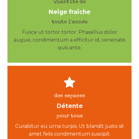
Quantité de
Neige fraiche
toute l'année
Fusce ut tortor tortor. Phasellus dolor
augue, condimentum a efficitur id, venenatis
quis ante.
des espaces
Détente
pour tous
Curabitur eu urna turpis. Ut blandit justo sit
amet felis condimentum suscipit.