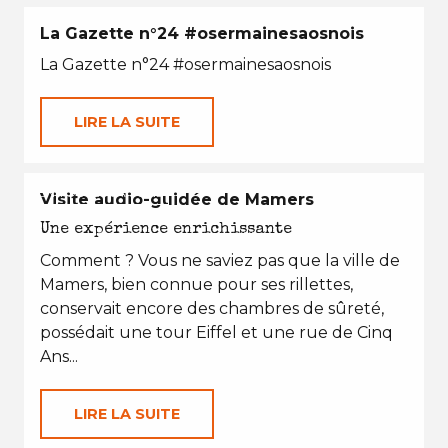
La Gazette n°24 #osermainesaosnois
La Gazette n°24 #osermainesaosnois
LIRE LA SUITE
EN TOUTES SAISONS
Visite audio-guidée de Mamers
Une expérience enrichissante
Comment ? Vous ne saviez pas que la ville de
Mamers, bien connue pour ses rillettes,
conservait encore des chambres de sûreté,
possédait une tour Eiffel et une rue de Cinq
Ans...
LIRE LA SUITE