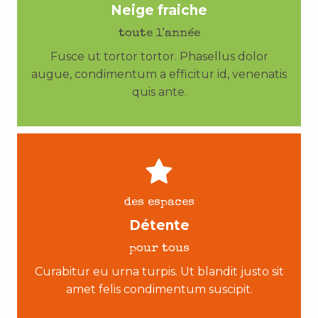
Neige fraiche
toute l'année
Fusce ut tortor tortor. Phasellus dolor
augue, condimentum a efficitur id, venenatis
quis ante.
des espaces
Détente
pour tous
Curabitur eu urna turpis. Ut blandit justo sit
amet felis condimentum suscipit.