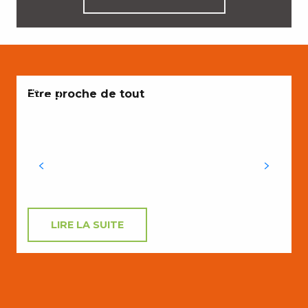
ENVIES
A
Etre proche de tout
L
L
C
LIRE LA SUITE