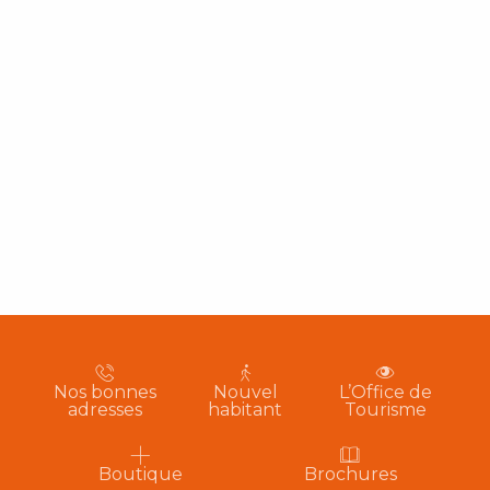
Nos bonnes
Nouvel
L’Office de
adresses
habitant
Tourisme
Boutique
Brochures