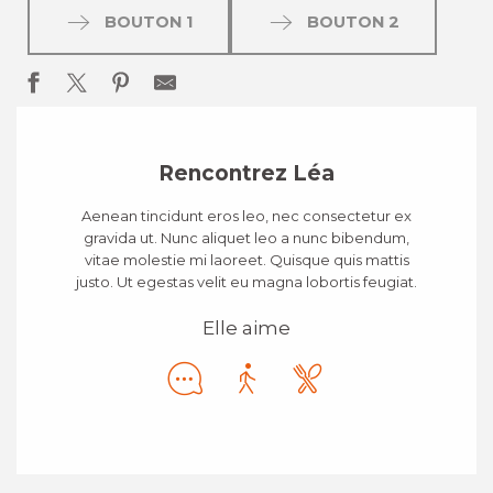
BOUTON 1
BOUTON 2
Rencontrez Léa
Aenean tincidunt eros leo, nec consectetur ex
gravida ut. Nunc aliquet leo a nunc bibendum,
vitae molestie mi laoreet. Quisque quis mattis
justo. Ut egestas velit eu magna lobortis feugiat.
Elle aime