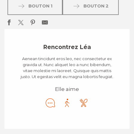
BOUTON 1
BOUTON 2
Rencontrez Léa
Aenean tincidunt eros leo, nec consectetur ex
gravida ut. Nunc aliquet leo a nunc bibendum,
vitae molestie mi laoreet. Quisque quis mattis
justo. Ut egestas velit eu magna lobortis feugiat.
Elle aime