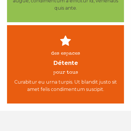
augue, condimentum a efficitur id, venenatis
quis ante.
des espaces
Détente
pour tous
Curabitur eu urna turpis. Ut blandit justo sit
amet felis condimentum suscipit.