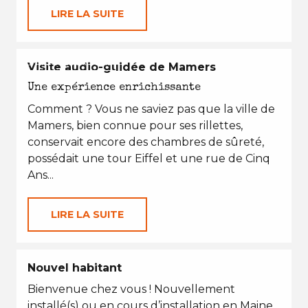
LIRE LA SUITE
EN TOUTES SAISONS
Visite audio-guidée de Mamers
Une expérience enrichissante
Comment ? Vous ne saviez pas que la ville de
Mamers, bien connue pour ses rillettes,
conservait encore des chambres de sûreté,
possédait une tour Eiffel et une rue de Cinq
Ans...
LIRE LA SUITE
Nouvel habitant
Bienvenue chez vous ! Nouvellement
installé(s) ou en cours d’installation en Maine