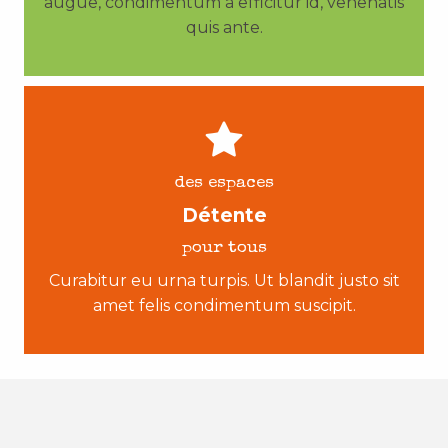
augue, condimentum a efficitur id, venenatis
quis ante.
des espaces
Détente
pour tous
Curabitur eu urna turpis. Ut blandit justo sit
amet felis condimentum suscipit.