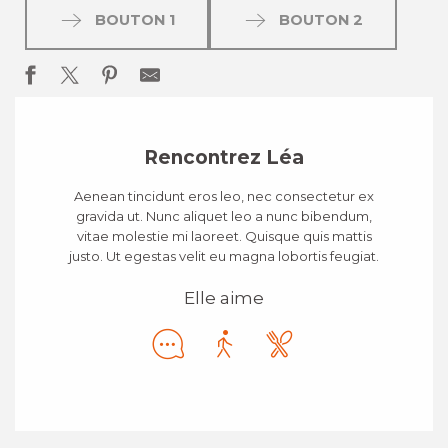
BOUTON 1
BOUTON 2
Rencontrez Léa
Aenean tincidunt eros leo, nec consectetur ex
gravida ut. Nunc aliquet leo a nunc bibendum,
vitae molestie mi laoreet. Quisque quis mattis
justo. Ut egestas velit eu magna lobortis feugiat.
Elle aime