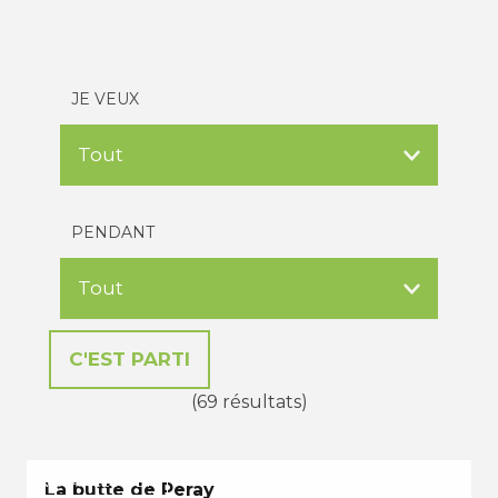
JE VEUX
PENDANT
(69 résultats)
VACANCES D'ÉTÉ
La butte de Peray