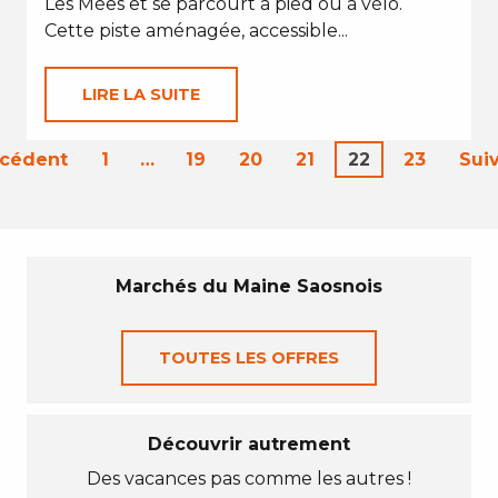
Les Mées et se parcourt à pied ou à vélo.
Cette piste aménagée, accessible...
LIRE LA SUITE
écédent
1
…
19
20
21
22
23
Sui
Marchés du Maine Saosnois
TOUTES LES OFFRES
Découvrir autrement
Des vacances pas comme les autres !