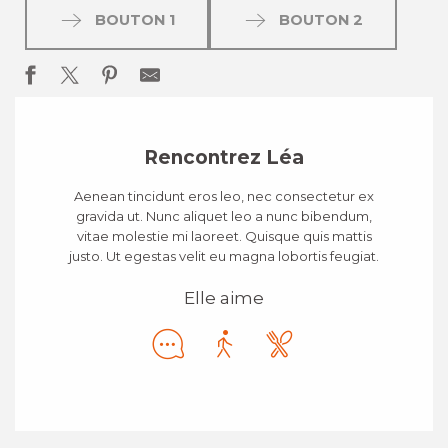
BOUTON 1
BOUTON 2
Rencontrez Léa
Aenean tincidunt eros leo, nec consectetur ex
gravida ut. Nunc aliquet leo a nunc bibendum,
vitae molestie mi laoreet. Quisque quis mattis
justo. Ut egestas velit eu magna lobortis feugiat.
Elle aime