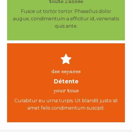
toute l'année
Fusce ut tortor tortor. Phasellus dolor
augue, condimentum a efficitur id, venenatis
quis ante.
des espaces
Détente
pour tous
Curabitur eu urna turpis. Ut blandit justo sit
amet felis condimentum suscipit.