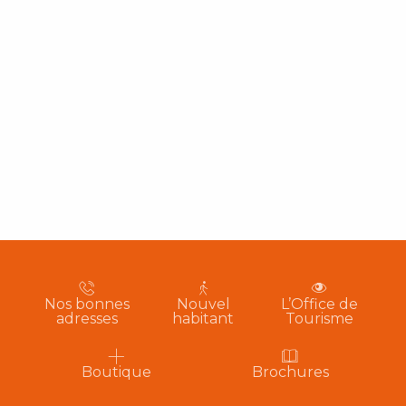
Nos bonnes
Nouvel
L’Office de
adresses
habitant
Tourisme
Boutique
Brochures