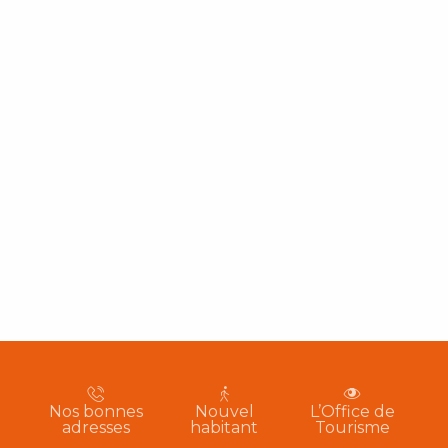
Nos bonnes
Nouvel
L’Office de
adresses
habitant
Tourisme