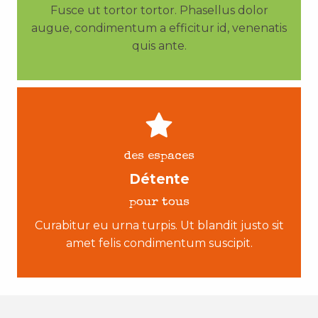
Fusce ut tortor tortor. Phasellus dolor
augue, condimentum a efficitur id, venenatis
quis ante.
des espaces
Détente
pour tous
Curabitur eu urna turpis. Ut blandit justo sit
amet felis condimentum suscipit.