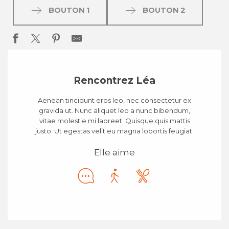
BOUTON 1
BOUTON 2
Rencontrez Léa
Aenean tincidunt eros leo, nec consectetur ex
gravida ut. Nunc aliquet leo a nunc bibendum,
vitae molestie mi laoreet. Quisque quis mattis
justo. Ut egestas velit eu magna lobortis feugiat.
Elle aime