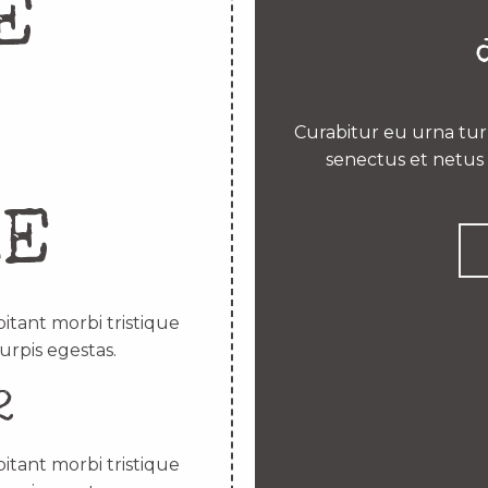
E
Curabitur eu urna turp
senectus et netus 
RE
itant morbi tristique
urpis egestas.
2
itant morbi tristique