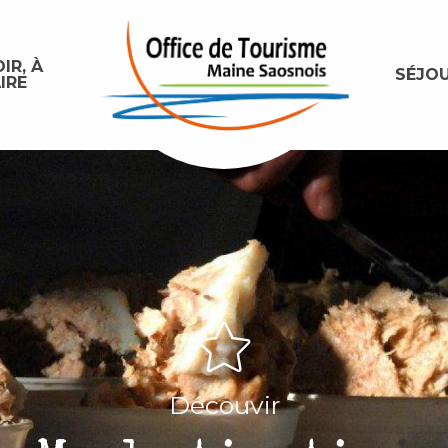
IR, À
SÉJO
IRE
Découvir