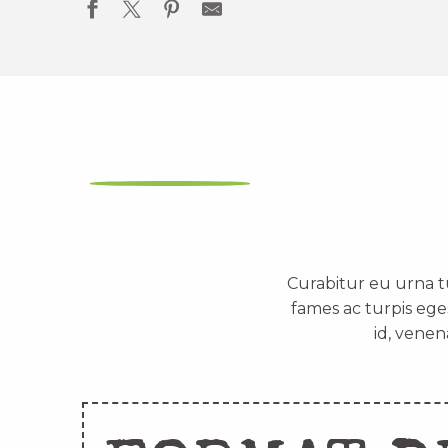
Curabitur eu urna t
fames ac turpis ege
id, venen