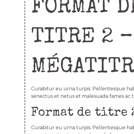
FORMAT D
TITRE 2 –
MÉGATIT
Curabitur eu urna turpis. Pellentesque hab
senectus et netus et malesuada fames ac t
Format de titre 
Curabitur eu urna turpis. Pellentesque hab