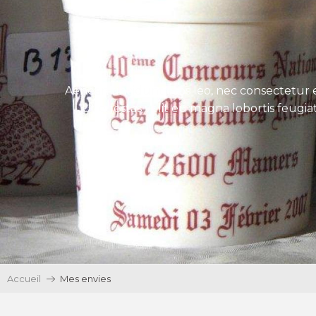
Aenean tincidunt eros leo, nec consectetur e
Ut egestas velit eu magna lobortis feugiat
Accueil
Mes envies