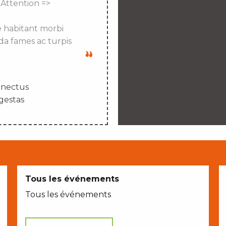
 Attention =>
e habitant morbi
da fames ac turpis
enectus
gestas
Tous les événements
Tous les événements