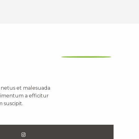
t netus et malesuada
dimentum a efficitur
 suscipit.