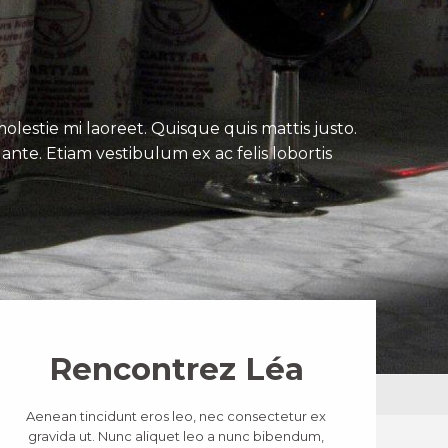
lestie mi laoreet. Quisque quis mattis justo.
ante. Etiam vestibulum ex ac felis lobortis
Rencontrez Léa
Aenean tincidunt eros leo, nec consectetur ex
gravida ut. Nunc aliquet leo a nunc bibendum,