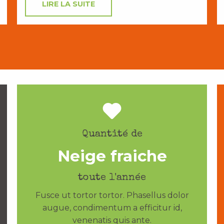
LIRE LA SUITE
Quantité de
Neige fraiche
toute l'année
Fusce ut tortor tortor. Phasellus dolor
augue, condimentum a efficitur id,
venenatis quis ante.