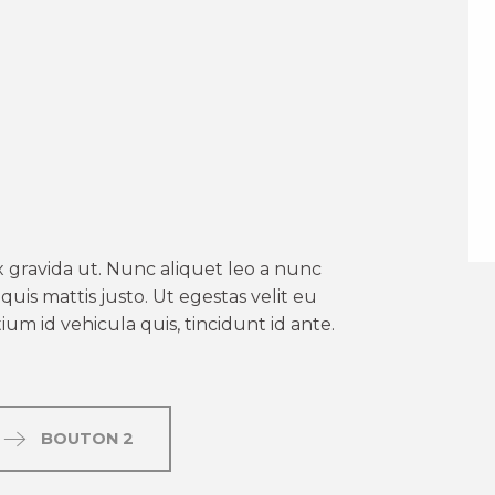
er aux favoris
 gravida ut. Nunc aliquet leo a nunc
uis mattis justo. Ut egestas velit eu
um id vehicula quis, tincidunt id ante.
BOUTON 2