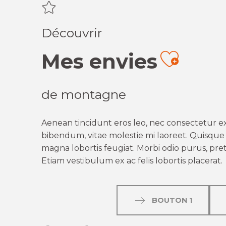
Découvrir
Mes envies
Ajout
de montagne
Aenean tincidunt eros leo, nec consectetur ex
bibendum, vitae molestie mi laoreet. Quisque q
magna lobortis feugiat. Morbi odio purus, preti
Etiam vestibulum ex ac felis lobortis placerat.
BOUTON 1