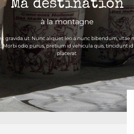
Ma destination
à la montagne
x gravida ut. Nunc aliquet leo a nunc bibendum, vitae mo
. Morbi odio purus, pretium id vehicula quis, tincidunt id 
placerat.