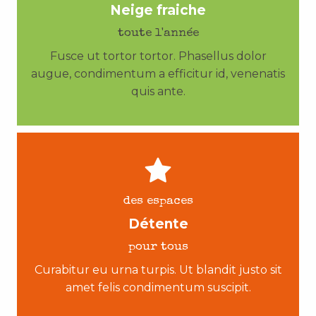
Neige fraiche
toute l'année
Fusce ut tortor tortor. Phasellus dolor
augue, condimentum a efficitur id, venenatis
quis ante.
des espaces
Détente
pour tous
Curabitur eu urna turpis. Ut blandit justo sit
amet felis condimentum suscipit.