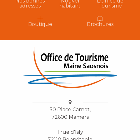
Nos bonnes
Nouvel
L’Office de
adresses
habitant
Tourisme
Boutique
Brochures
50 Place Carnot,
72600 Mamers
1 rue d'Isly
72110 Bonnétable