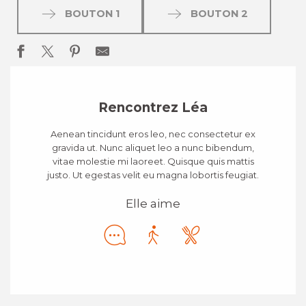
BOUTON 1
BOUTON 2
Rencontrez Léa
Aenean tincidunt eros leo, nec consectetur ex
gravida ut. Nunc aliquet leo a nunc bibendum,
vitae molestie mi laoreet. Quisque quis mattis
justo. Ut egestas velit eu magna lobortis feugiat.
Elle aime