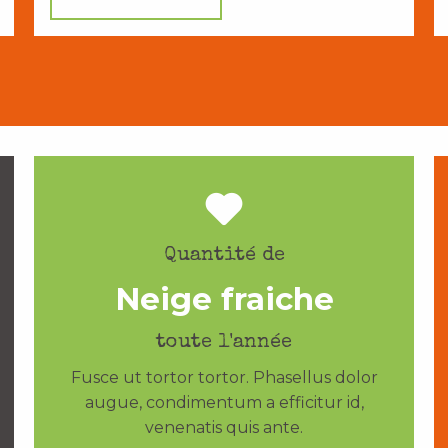
Quantité de
Neige fraiche
toute l'année
Fusce ut tortor tortor. Phasellus dolor
augue, condimentum a efficitur id,
venenatis quis ante.