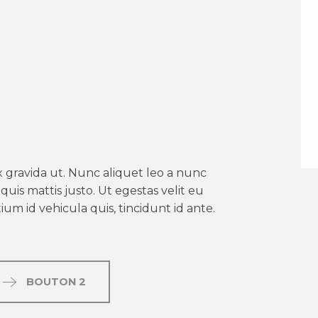
er aux favoris
 gravida ut. Nunc aliquet leo a nunc
uis mattis justo. Ut egestas velit eu
um id vehicula quis, tincidunt id ante.
BOUTON 2