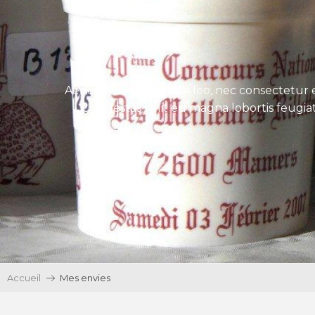
Aenean tincidunt eros leo, nec consectetur e
Ut egestas velit eu magna lobortis feugiat
Accueil
Mes envies