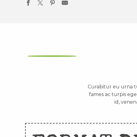
Curabitur eu urna t
fames ac turpis ege
id, venen