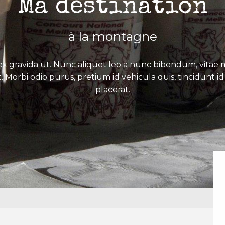
Ma destination
à la montagne
x gravida ut. Nunc aliquet leo a nunc bibendum, vitae mo
. Morbi odio purus, pretium id vehicula quis, tincidunt id 
placerat.