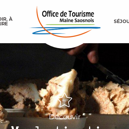
IR, À
SÉJO
IRE
Découvir