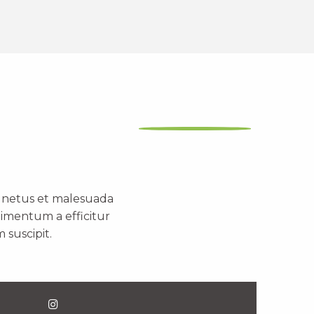
t netus et malesuada
dimentum a efficitur
 suscipit.