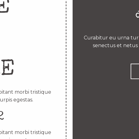
E
Curabitur eu urna turp
senectus et netus 
RE
itant morbi tristique
urpis egestas.
2
itant morbi tristique