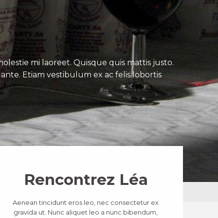
lestie mi laoreet. Quisque quis mattis justo.
ante. Etiam vestibulum ex ac felis lobortis
Rencontrez Léa
Aenean tincidunt eros leo, nec consectetur ex
gravida ut. Nunc aliquet leo a nunc bibendum,