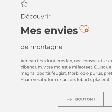
Découvrir
Mes envies
Ajout
de montagne
Aenean tincidunt eros leo, nec consectetur ex
bibendum, vitae molestie mi laoreet. Quisque q
magna lobortis feugiat. Morbi odio purus, preti
Etiam vestibulum ex ac felis lobortis placerat.
BOUTON 1