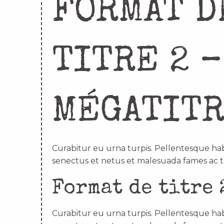
FORMAT D
TITRE 2 –
MÉGATIT
Curabitur eu urna turpis. Pellentesque hab
senectus et netus et malesuada fames ac t
Format de titre 
Curabitur eu urna turpis. Pellentesque hab