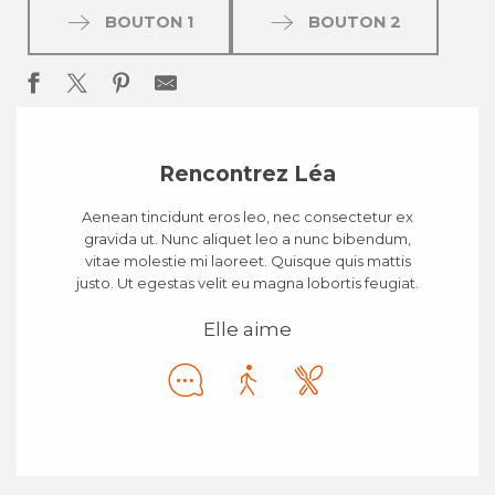
BOUTON 1
BOUTON 2
Rencontrez Léa
Aenean tincidunt eros leo, nec consectetur ex
gravida ut. Nunc aliquet leo a nunc bibendum,
vitae molestie mi laoreet. Quisque quis mattis
justo. Ut egestas velit eu magna lobortis feugiat.
Elle aime