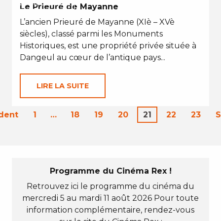
VACANCES D'ÉTÉ
Le Prieuré de Mayanne
L’ancien Prieuré de Mayanne (XIè – XVè
siècles), classé parmi les Monuments
Historiques, est une propriété privée située à
Dangeul au cœur de l’antique pays...
LIRE LA SUITE
dent
1
…
18
19
20
21
22
23
S
Programme du Cinéma Rex !
Retrouvez ici le programme du cinéma du
mercredi 5 au mardi 11 août 2026 Pour toute
information complémentaire, rendez-vous