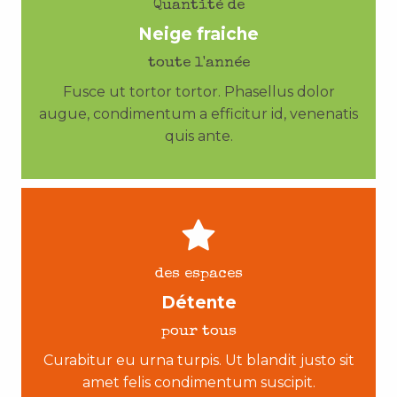
Quantité de
Neige fraiche
toute l'année
Fusce ut tortor tortor. Phasellus dolor
augue, condimentum a efficitur id, venenatis
quis ante.
des espaces
Détente
pour tous
Curabitur eu urna turpis. Ut blandit justo sit
amet felis condimentum suscipit.