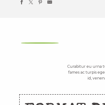
Curabitur eu urna t
fames ac turpis ege
id, venen