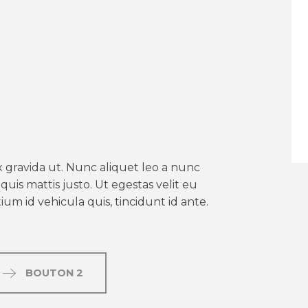
er aux favoris
 gravida ut. Nunc aliquet leo a nunc
uis mattis justo. Ut egestas velit eu
um id vehicula quis, tincidunt id ante.
BOUTON 2