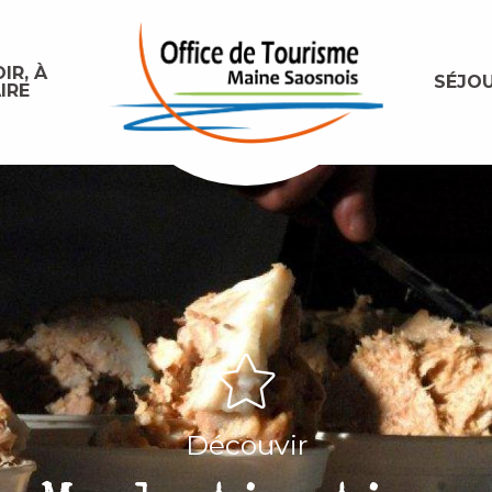
IR, À
SÉJO
IRE
Découvir