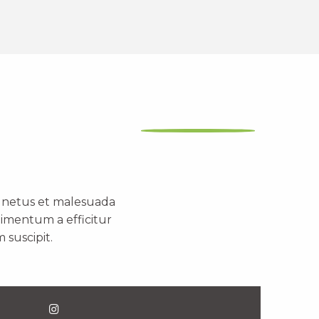
t netus et malesuada
dimentum a efficitur
 suscipit.