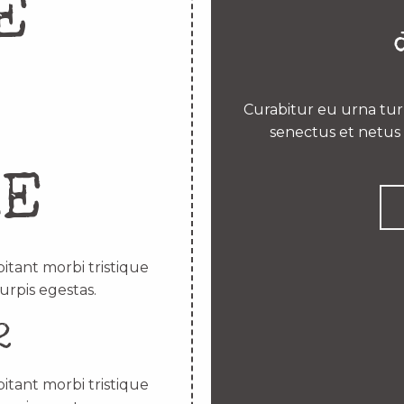
E
Curabitur eu urna turp
senectus et netus 
RE
itant morbi tristique
urpis egestas.
2
itant morbi tristique