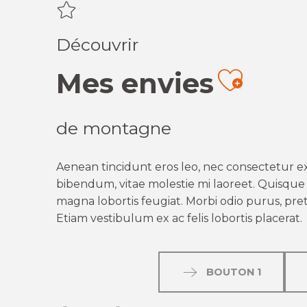
Découvrir
Mes envies
Ajout
de montagne
Aenean tincidunt eros leo, nec consectetur ex
bibendum, vitae molestie mi laoreet. Quisque q
magna lobortis feugiat. Morbi odio purus, preti
Etiam vestibulum ex ac felis lobortis placerat.
BOUTON 1