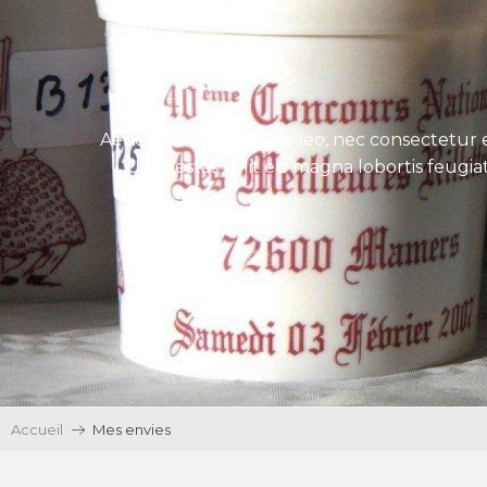
Aenean tincidunt eros leo, nec consectetur e
Ut egestas velit eu magna lobortis feugiat
Accueil
Mes envies