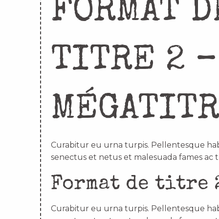
FORMAT D
TITRE 2 –
MÉGATIT
Curabitur eu urna turpis. Pellentesque hab
senectus et netus et malesuada fames ac t
Format de titre 
Curabitur eu urna turpis. Pellentesque hab