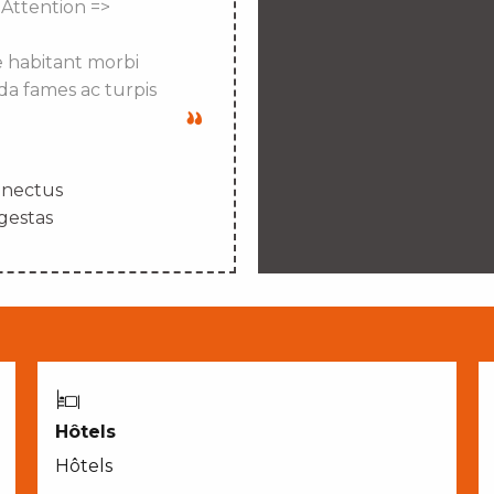
 Attention =>
e habitant morbi
da fames ac turpis
enectus
gestas
Hôtels
Hôtels