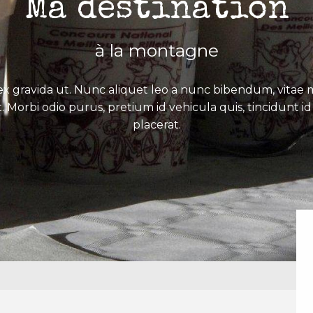
Ma destination
à la montagne
x gravida ut. Nunc aliquet leo a nunc bibendum, vitae mo
. Morbi odio purus, pretium id vehicula quis, tincidunt id 
placerat.