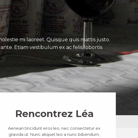
lestie mi laoreet. Quisque quis mattis justo.
ante. Etiam vestibulum ex ac felis lobortis
Rencontrez Léa
Aenean tincidunt eros leo, nec consectetur ex
gravida ut. Nunc aliquet leo a nunc bibendum,