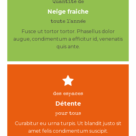
Quantité de
Neige fraiche
toute l'année
Fusce ut tortor tortor. Phasellus dolor
augue, condimentum a efficitur id, venenatis
quis ante.
des espaces
Détente
pour tous
Curabitur eu urna turpis. Ut blandit justo sit
amet felis condimentum suscipit.