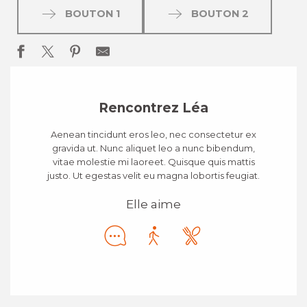
BOUTON 1
BOUTON 2
Rencontrez Léa
Aenean tincidunt eros leo, nec consectetur ex
gravida ut. Nunc aliquet leo a nunc bibendum,
vitae molestie mi laoreet. Quisque quis mattis
justo. Ut egestas velit eu magna lobortis feugiat.
Elle aime