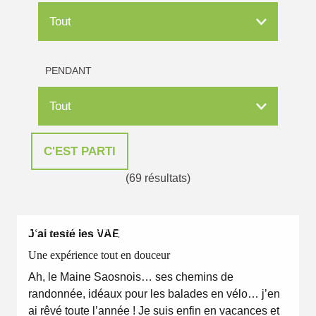
PENDANT
(69 résultats)
EN TOUTES SAISONS
J’ai testé les VAE
Une expérience tout en douceur
Ah, le Maine Saosnois… ses chemins de
randonnée, idéaux pour les balades en vélo… j’en
ai rêvé toute l’année ! Je suis enfin en vacances et