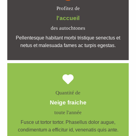
Profitez de
l'accueil
des autochtones
Pellentesque habitant morbi tristique senectus et
netus et malesuada fames ac turpis egestas.
Quantité de
Neige fraiche
toute l'année
Fusce ut tortor tortor. Phasellus dolor augue,
condimentum a efficitur id, venenatis quis ante.