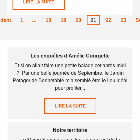
LIRE LA SUITE
édent
1
…
18
19
20
21
22
23
S
Les enquêtes d’Amélie Courgette
Et si on allait faire une petite balade cet après-midi
? Par une belle journée de Septembre, le Jardin
Potager de Bonnétable m’a semblé être le lieu idéal
pour profiter...
LIRE LA SUITE
Notre territoire
Le Maine Saosnois se situe au nord-est de la