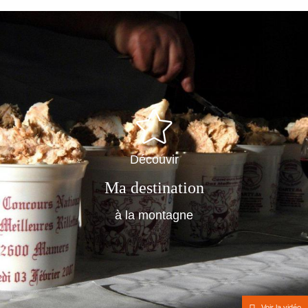
Aller
au
contenu
principal
Découvir
Ma destination
à la montagne
Voir la vidéo