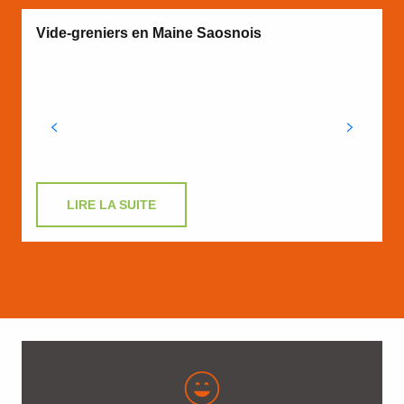
N
Vide-greniers en Maine Saosnois
L
U
A
à
m
d
LIRE LA SUITE