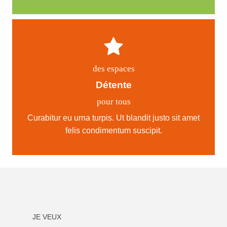
des espaces
Détente
pour tous
Curabitur eu urna turpis. Ut blandit justo sit amet
felis condimentum suscipit.
JE VEUX