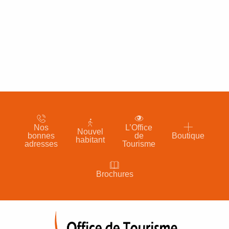
Nos
L’Office
Nouvel
bonnes
de
Boutique
habitant
adresses
Tourisme
Brochures