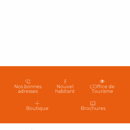
Nos bonnes
Nouvel
L’Office de
adresses
habitant
Tourisme
Boutique
Brochures