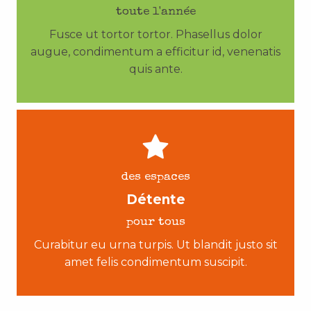
toute l'année
Fusce ut tortor tortor. Phasellus dolor
augue, condimentum a efficitur id, venenatis
quis ante.
des espaces
Détente
pour tous
Curabitur eu urna turpis. Ut blandit justo sit
amet felis condimentum suscipit.