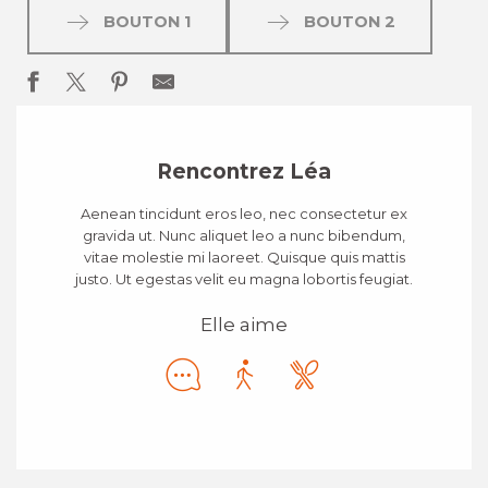
BOUTON 1
BOUTON 2
Rencontrez Léa
Aenean tincidunt eros leo, nec consectetur ex
gravida ut. Nunc aliquet leo a nunc bibendum,
vitae molestie mi laoreet. Quisque quis mattis
justo. Ut egestas velit eu magna lobortis feugiat.
Elle aime