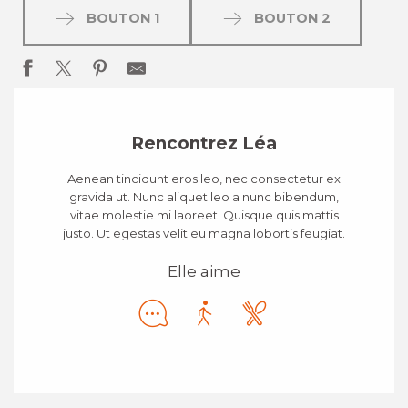
BOUTON 1
BOUTON 2
Rencontrez Léa
Aenean tincidunt eros leo, nec consectetur ex
gravida ut. Nunc aliquet leo a nunc bibendum,
vitae molestie mi laoreet. Quisque quis mattis
justo. Ut egestas velit eu magna lobortis feugiat.
Elle aime