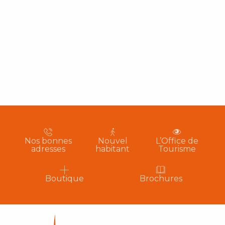
Nos bonnes
Nouvel
L’Office de
adresses
habitant
Tourisme
Boutique
Brochures