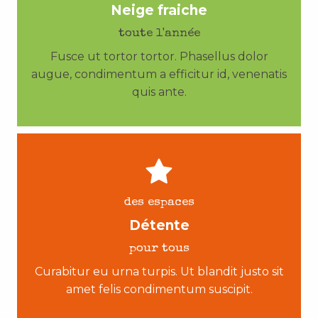
Neige fraiche
toute l'année
Fusce ut tortor tortor. Phasellus dolor
augue, condimentum a efficitur id, venenatis
quis ante.
des espaces
Détente
pour tous
Curabitur eu urna turpis. Ut blandit justo sit
amet felis condimentum suscipit.