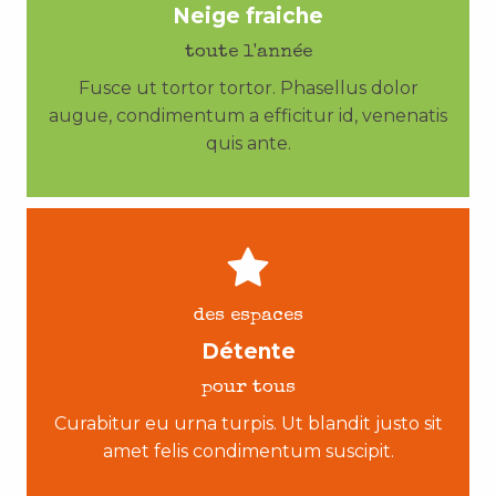
Neige fraiche
toute l'année
Fusce ut tortor tortor. Phasellus dolor
augue, condimentum a efficitur id, venenatis
quis ante.
des espaces
Détente
pour tous
Curabitur eu urna turpis. Ut blandit justo sit
amet felis condimentum suscipit.