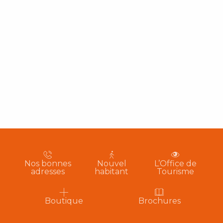
Nos bonnes
Nouvel
L’Office de
adresses
habitant
Tourisme
Boutique
Brochures