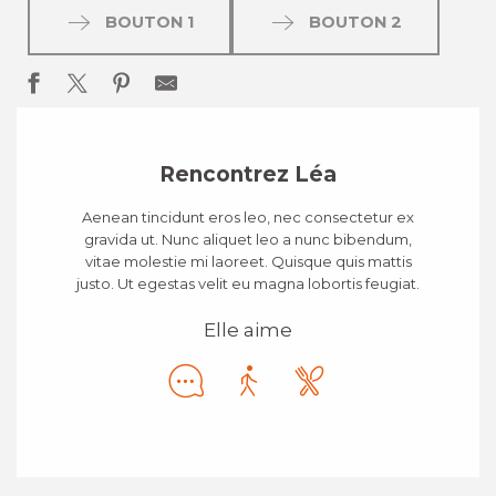
BOUTON 1
BOUTON 2
Rencontrez Léa
Aenean tincidunt eros leo, nec consectetur ex
gravida ut. Nunc aliquet leo a nunc bibendum,
vitae molestie mi laoreet. Quisque quis mattis
justo. Ut egestas velit eu magna lobortis feugiat.
Elle aime