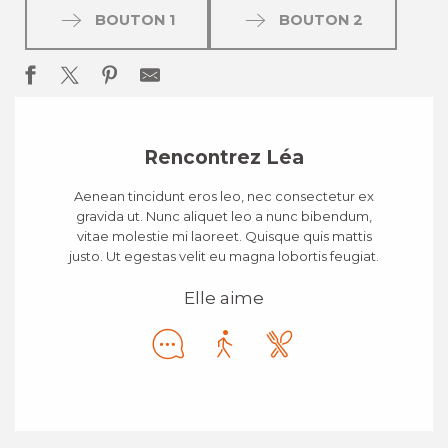
BOUTON 1
BOUTON 2
Rencontrez Léa
Aenean tincidunt eros leo, nec consectetur ex
gravida ut. Nunc aliquet leo a nunc bibendum,
vitae molestie mi laoreet. Quisque quis mattis
justo. Ut egestas velit eu magna lobortis feugiat.
Elle aime