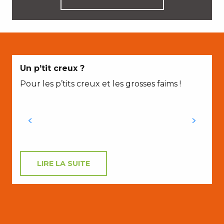
Un p’tit creux ?
Pour les p’tits creux et les grosses faims !
L
f
s
LIRE LA SUITE