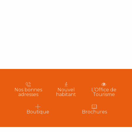
Nos bonnes
Nouvel
L’Office de
adresses
habitant
Tourisme
Boutique
Brochures