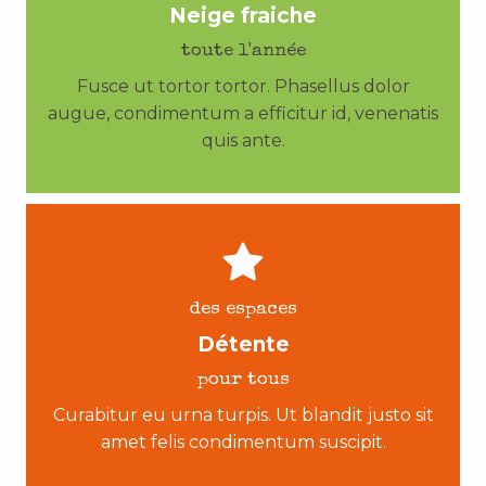
Neige fraiche
toute l'année
Fusce ut tortor tortor. Phasellus dolor
augue, condimentum a efficitur id, venenatis
quis ante.
des espaces
Détente
pour tous
Curabitur eu urna turpis. Ut blandit justo sit
amet felis condimentum suscipit.