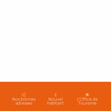
Nos bonnes
Nouvel
L’Office de
adresses
habitant
Tourisme