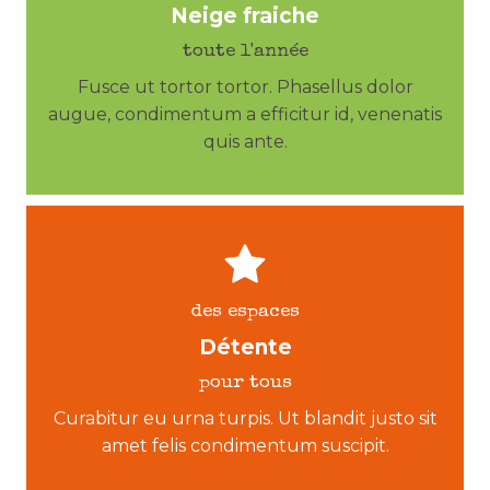
Neige fraiche
toute l'année
Fusce ut tortor tortor. Phasellus dolor
augue, condimentum a efficitur id, venenatis
quis ante.
des espaces
Détente
pour tous
Curabitur eu urna turpis. Ut blandit justo sit
amet felis condimentum suscipit.