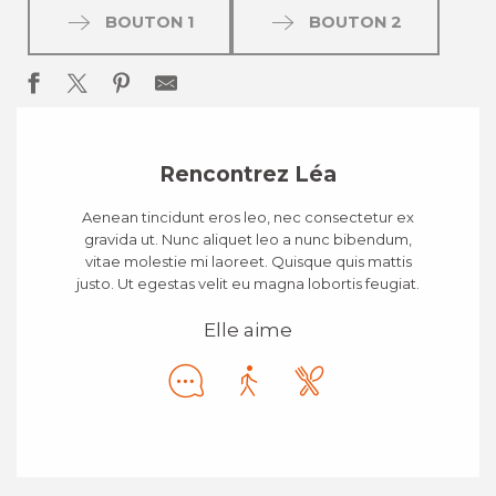
BOUTON 1
BOUTON 2
Rencontrez Léa
Aenean tincidunt eros leo, nec consectetur ex
gravida ut. Nunc aliquet leo a nunc bibendum,
vitae molestie mi laoreet. Quisque quis mattis
justo. Ut egestas velit eu magna lobortis feugiat.
Elle aime