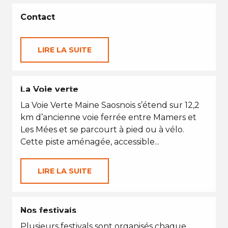
Contact
LIRE LA SUITE
PETITES VACANCES
La Voie verte
La Voie Verte Maine Saosnois s’étend sur 12,2
km d’ancienne voie ferrée entre Mamers et
Les Mées et se parcourt à pied ou à vélo.
Cette piste aménagée, accessible...
LIRE LA SUITE
EN TOUTES SAISONS
Nos festivals
Plusieurs festivals sont organisés chaque