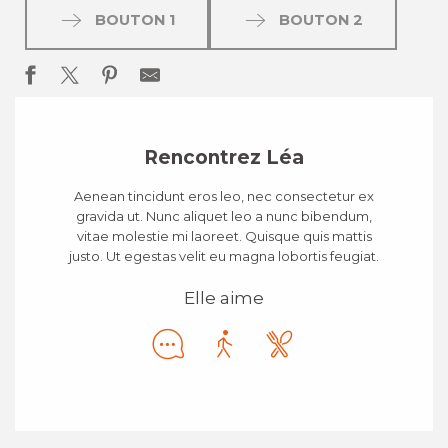
BOUTON 1
BOUTON 2
Rencontrez Léa
Aenean tincidunt eros leo, nec consectetur ex
gravida ut. Nunc aliquet leo a nunc bibendum,
vitae molestie mi laoreet. Quisque quis mattis
justo. Ut egestas velit eu magna lobortis feugiat.
Elle aime