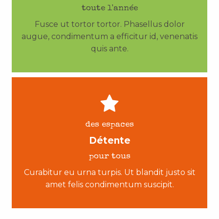
toute l'année
Fusce ut tortor tortor. Phasellus dolor
augue, condimentum a efficitur id, venenatis
quis ante.
des espaces
Détente
pour tous
Curabitur eu urna turpis. Ut blandit justo sit
amet felis condimentum suscipit.