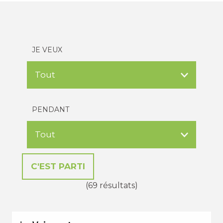
JE VEUX
PENDANT
(69 résultats)
PETITES VACANCES